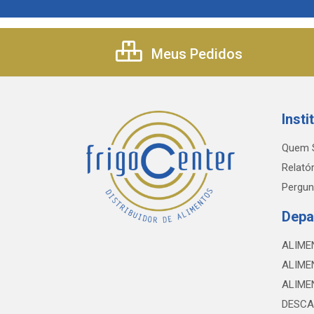
Meus Pedidos
Insti
Quem 
Relatór
Pergun
Depa
ALIME
ALIME
ALIME
DESCA