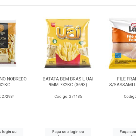
INO NOBREDO
BATATA BEM BRASIL UAI
FILE FR
X2KG
9MM 7X2KG (3693)
S/SASSAMI 
: 272984
Código: 271135
Código
 login ou
Faça seu login ou
Faça seu