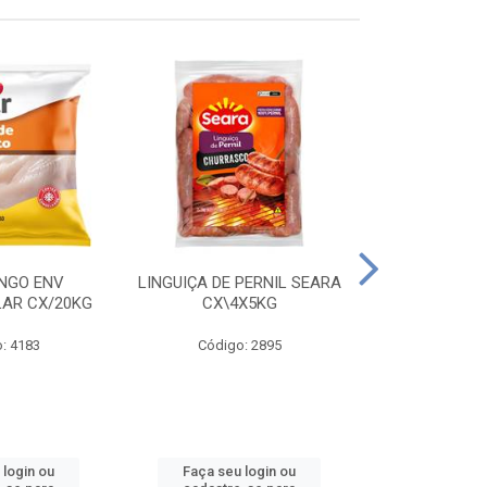
ANGO ENV
LINGUIÇA DE PERNIL SEARA
FILE FGO IND
LAR CX/20KG
CX\4X5KG
LEVO C
: 4183
Código: 2895
Código
 login ou
Faça seu login ou
Faça seu 