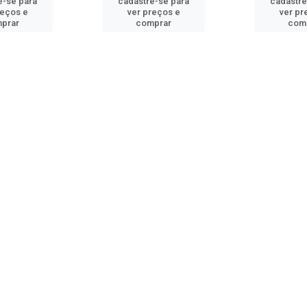
e-se para
cadastre-se para
cadastre
reços e
ver preços e
ver pr
prar
comprar
com