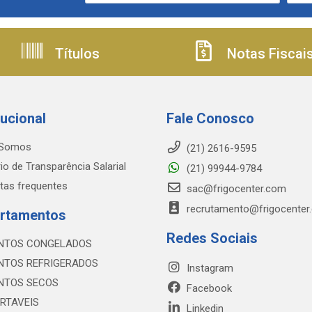
Títulos
Notas Fiscai
tucional
Fale Conosco
Somos
(21) 2616-9595
io de Transparência Salarial
(21) 99944-9784
tas frequentes
sac@frigocenter.com
recrutamento@frigocenter
rtamentos
Redes Sociais
NTOS CONGELADOS
NTOS REFRIGERADOS
Instagram
NTOS SECOS
Facebook
RTAVEIS
Linkedin