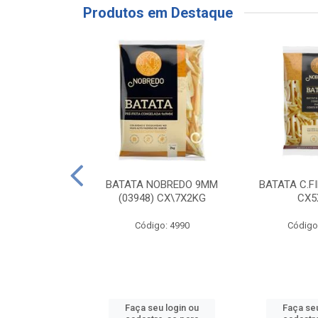
Produtos em Destaque
RE COXA COM
BATATA NOBREDO 9MM
BATATA C.F
NVELOPADA
(03948) CX\7X2KG
CX5
GO LAR
Código: 4990
Código
o: 20117
u login ou
Faça seu login ou
Faça seu