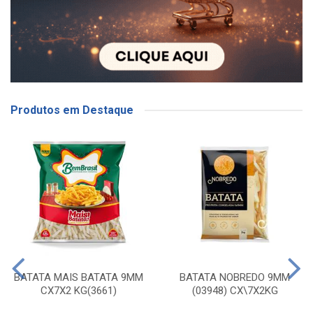
Produtos em Destaque
BATATA MAIS BATATA 9MM
BATATA NOBREDO 9MM
CX7X2 KG(3661)
(03948) CX\7X2KG