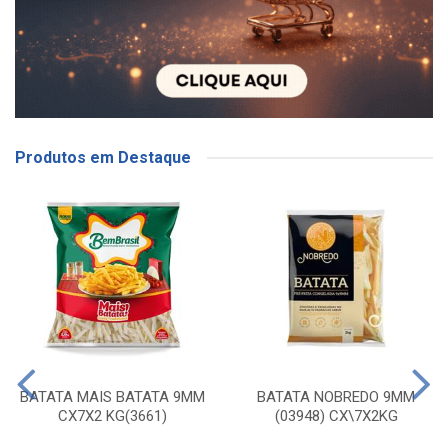
Produtos em Destaque
BATATA MAIS BATATA 9MM
BATATA NOBREDO 9MM
CX7X2 KG(3661)
(03948) CX\7X2KG