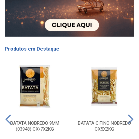
Produtos em Destaque
BATATA NOBREDO 9MM
BATATA C.FINO NOBREDO
(03948) CX\7X2KG
CX5X2KG