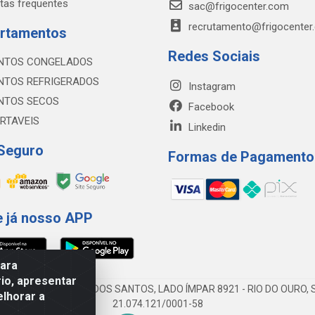
tas frequentes
sac@frigocenter.com
recrutamento@frigocenter
rtamentos
Redes Sociais
NTOS CONGELADOS
NTOS REFRIGERADOS
Instagram
NTOS SECOS
Facebook
RTAVEIS
Linkedin
 Seguro
Formas de Pagamento
e já nosso APP
para
io, apresentar
AV DA ABDIAS JOSÉ DOS SANTOS, LADO ÍMPAR 8921 - RIO DO OURO, S
elhorar a
21.074.121/0001-58