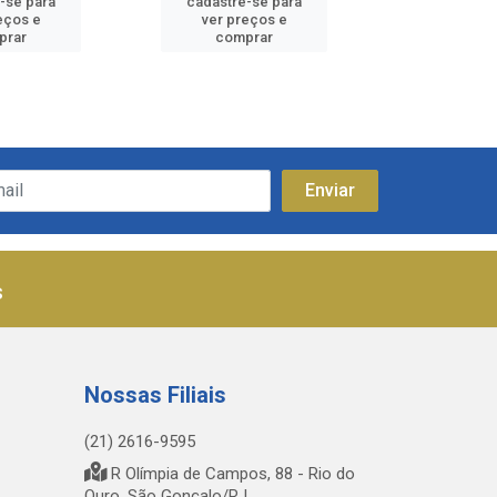
-se para
cadastre-se para
cadastre
eços e
ver preços e
ver pr
prar
comprar
comp
s
Nossas Filiais
(21) 2616-9595
R Olímpia de Campos, 88 - Rio do
Ouro, São Gonçalo/RJ