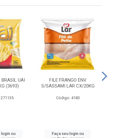
 BRASIL UAI
FILE FRANGO ENV
LINGUIÇA DE 
G (3693)
S/SASSAMI LAR CX/20KG
CX\4
 271135
Código: 4183
Código
 login ou
Faça seu login ou
Faça seu 