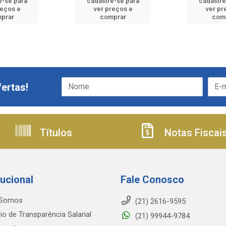
e-se para
cadastre-se para
cadastre
reços e
ver preços e
ver pr
prar
comprar
com
ertas!
Títulos
Notas Fiscai
tucional
Fale Conosco
Somos
(21) 2616-9595
io de Transparência Salarial
(21) 99944-9784