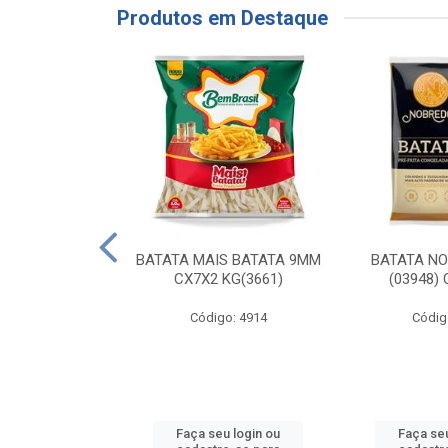
Produtos em Destaque
RE COXA COM
BATATA MAIS BATATA 9MM
BATATA N
NVELOPADA
CX7X2 KG(3661)
(03948)
GO LAR
Código: 4914
Códig
o: 20117
u login ou
Faça seu login ou
Faça seu