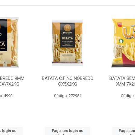
OBREDO 9MM
BATATA C.FINO NOBREDO
BATATA BEM
 CX\7X2KG
CX5X2KG
9MM 7X2K
o: 4990
Código: 272984
Código:
 login ou
Faça seu login ou
Faça seu