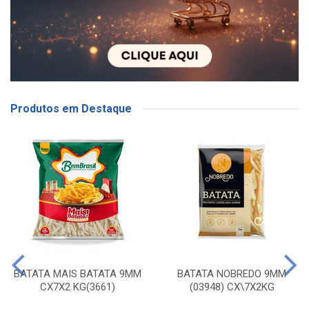
Produtos em Destaque
BATATA MAIS BATATA 9MM
BATATA NOBREDO 9MM
CX7X2 KG(3661)
(03948) CX\7X2KG