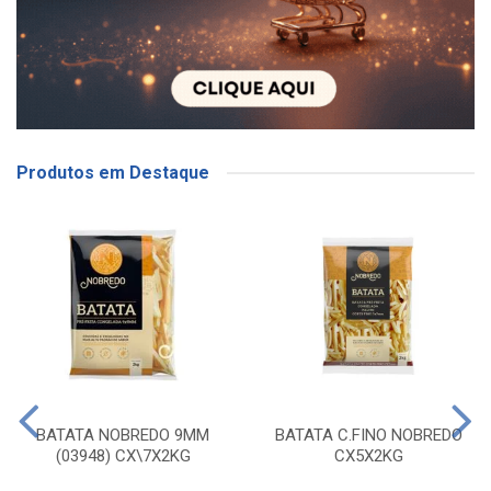
Produtos em Destaque
BATATA NOBREDO 9MM
BATATA C.FINO NOBREDO
(03948) CX\7X2KG
CX5X2KG