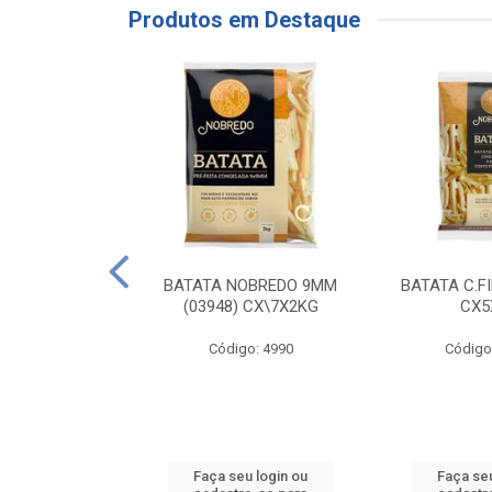
Produtos em Destaque
RE COXA COM
BATATA NOBREDO 9MM
BATATA C.F
NVELOPADA
(03948) CX\7X2KG
CX5
GO LAR
Código: 4990
Código
o: 20117
u login ou
Faça seu login ou
Faça seu