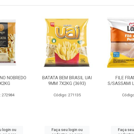
INO NOBREDO
BATATA BEM BRASIL UAI
FILE FR
X2KG
9MM 7X2KG (3693)
S/SASSAMI 
: 272984
Código: 271135
Código
 login ou
Faça seu login ou
Faça seu