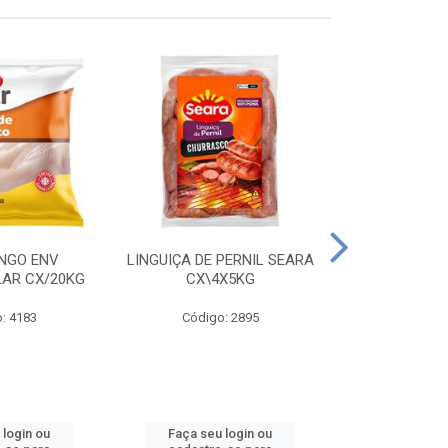
ANGO ENV
LINGUIÇA DE PERNIL SEARA
FILE FGO IND
LAR CX/20KG
CX\4X5KG
LEVO C
: 4183
Código: 2895
Código
 login ou
Faça seu login ou
Faça seu 