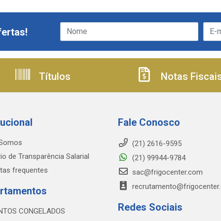
ertas!
Títulos
Notas Fiscai
tucional
Fale Conosco
Somos
(21) 2616-9595
io de Transparência Salarial
(21) 99944-9784
tas frequentes
sac@frigocenter.com
recrutamento@frigocenter
rtamentos
Redes Sociais
NTOS CONGELADOS