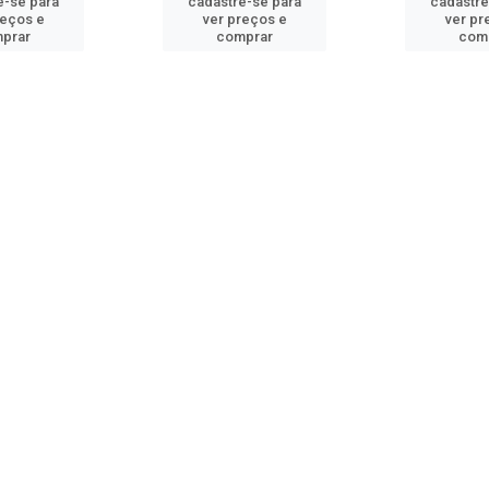
e-se para
cadastre-se para
cadastre
reços e
ver preços e
ver pr
prar
comprar
com