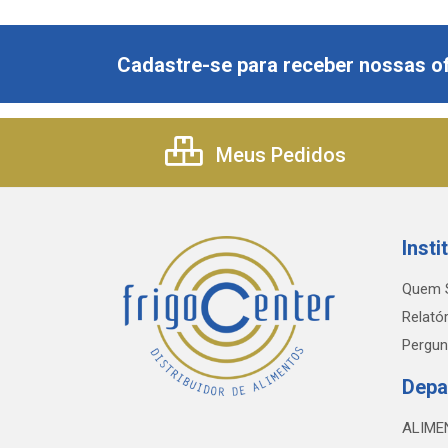
Cadastre-se para receber nossas of
Meus Pedidos
Insti
Quem 
Relatór
Pergun
Depa
ALIME