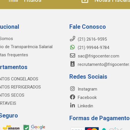
tucional
Fale Conosco
Somos
(21) 2616-9595
io de Transparência Salarial
(21) 99944-9784
tas frequentes
sac@frigocenter.com
recrutamento@frigocenter
rtamentos
Redes Sociais
NTOS CONGELADOS
NTOS REFRIGERADOS
Instagram
NTOS SECOS
Facebook
RTAVEIS
Linkedin
 Seguro
Formas de Pagamento