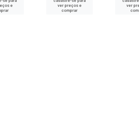
e-se para
cadastre-se para
cadastre
reços e
ver preços e
ver pr
prar
comprar
com