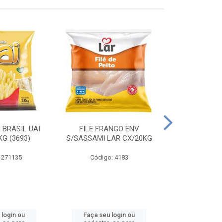
 BRASIL UAI
FILE FRANGO ENV
LINGUIÇA DE 
G (3693)
S/SASSAMI LAR CX/20KG
CX\4
 271135
Código: 4183
Código
 login ou
Faça seu login ou
Faça seu 