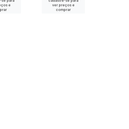
-se para
cadastre-se para
cadastre
eços e
ver preços e
ver pr
prar
comprar
comp