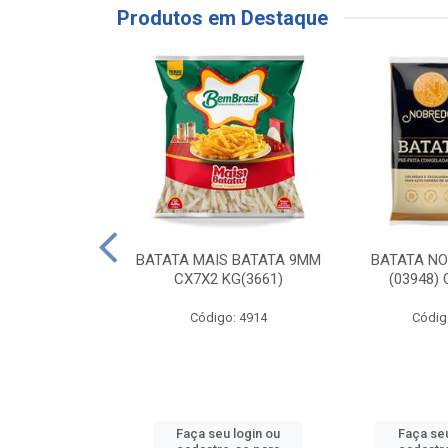
Produtos em Destaque
RE COXA COM
BATATA MAIS BATATA 9MM
BATATA N
NVELOPADA
CX7X2 KG(3661)
(03948)
GO LAR
Código: 4914
Códig
o: 20117
u login ou
Faça seu login ou
Faça seu