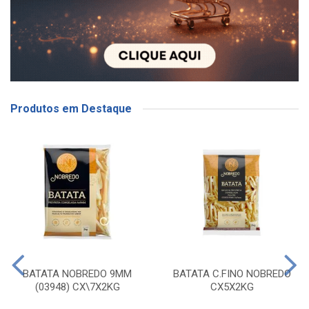
Produtos em Destaque
BATATA NOBREDO 9MM
BATATA C.FINO NOBREDO
(03948) CX\7X2KG
CX5X2KG