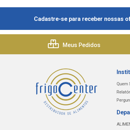
Cadastre-se para receber nossas of
Meus Pedidos
Insti
Quem 
Relatór
Pergun
Depa
ALIME