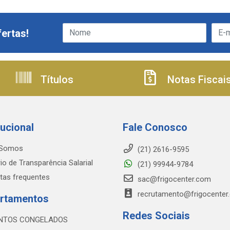
ertas!
Títulos
Notas Fiscai
tucional
Fale Conosco
Somos
(21) 2616-9595
io de Transparência Salarial
(21) 99944-9784
tas frequentes
sac@frigocenter.com
recrutamento@frigocenter
rtamentos
Redes Sociais
NTOS CONGELADOS