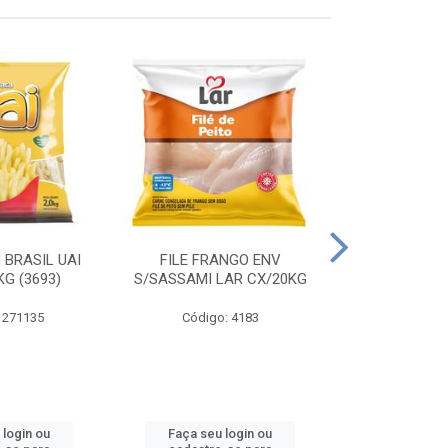
 BRASIL UAI
FILE FRANGO ENV
LINGUIÇA DE 
G (3693)
S/SASSAMI LAR CX/20KG
CX\4
 271135
Código: 4183
Código
 login ou
Faça seu login ou
Faça seu 