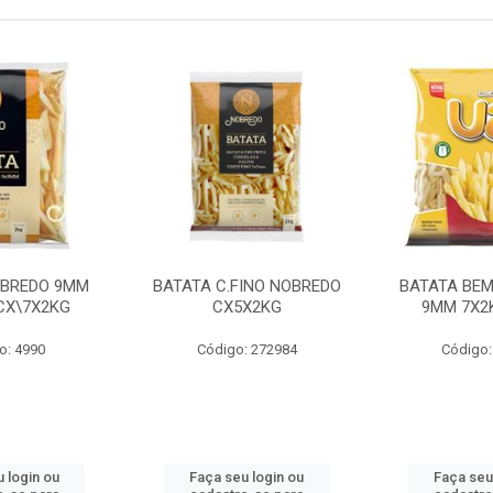
OBREDO 9MM
BATATA C.FINO NOBREDO
BATATA BEM
 CX\7X2KG
CX5X2KG
9MM 7X2K
o: 4990
Código: 272984
Código:
 login ou
Faça seu login ou
Faça seu