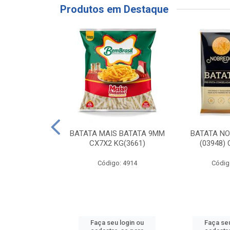
Produtos em Destaque
RE COXA COM
BATATA MAIS BATATA 9MM
BATATA N
NVELOPADA
CX7X2 KG(3661)
(03948)
GO LAR
Código: 4914
Códig
o: 20117
u login ou
Faça seu login ou
Faça seu