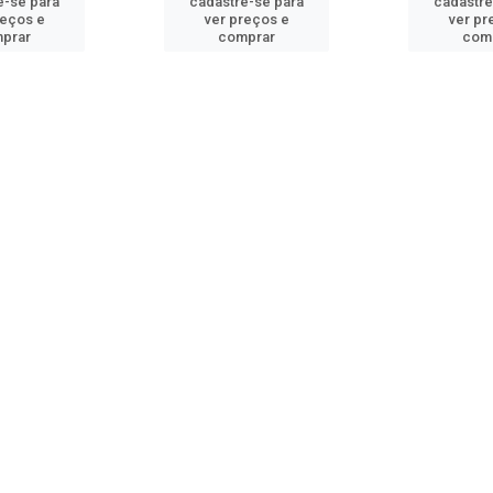
e-se para
cadastre-se para
cadastre
reços e
ver preços e
ver pr
prar
comprar
com