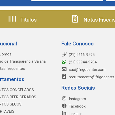
Títulos
Notas Fiscai
tucional
Fale Conosco
Somos
(21) 2616-9595
io de Transparência Salarial
(21) 99944-9784
tas frequentes
sac@frigocenter.com
recrutamento@frigocenter
rtamentos
Redes Sociais
NTOS CONGELADOS
NTOS REFRIGERADOS
Instagram
NTOS SECOS
Facebook
RTAVEIS
Linkedin