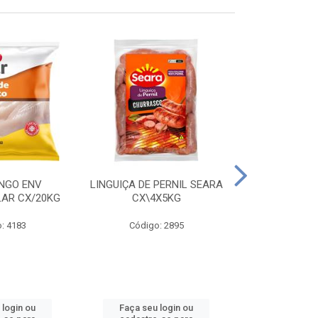
ANGO ENV
LINGUIÇA DE PERNIL SEARA
FILE FGO IND
LAR CX/20KG
CX\4X5KG
LEVO C
: 4183
Código: 2895
Código
 login ou
Faça seu login ou
Faça seu 