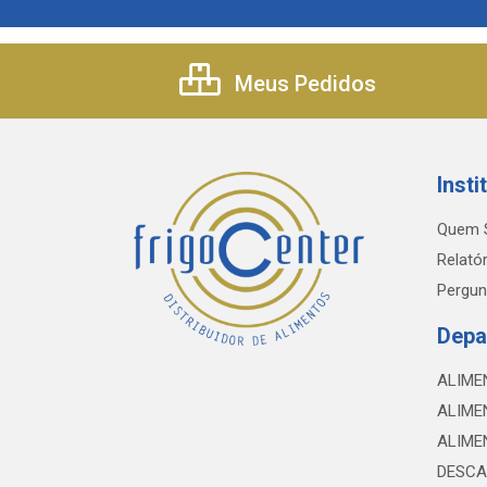
Meus Pedidos
Insti
Quem 
Relatór
Pergun
Depa
ALIME
ALIME
ALIME
DESCA