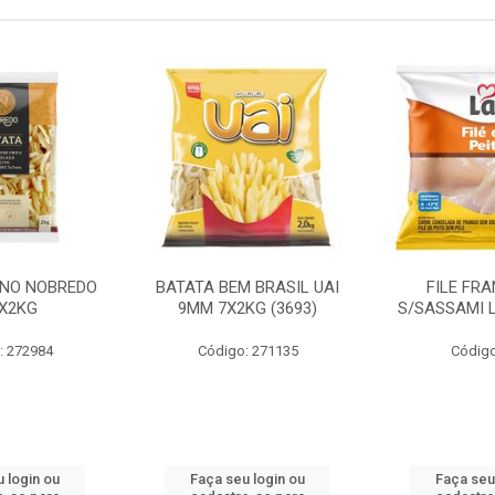
INO NOBREDO
BATATA BEM BRASIL UAI
FILE FR
X2KG
9MM 7X2KG (3693)
S/SASSAMI 
: 272984
Código: 271135
Código
 login ou
Faça seu login ou
Faça seu