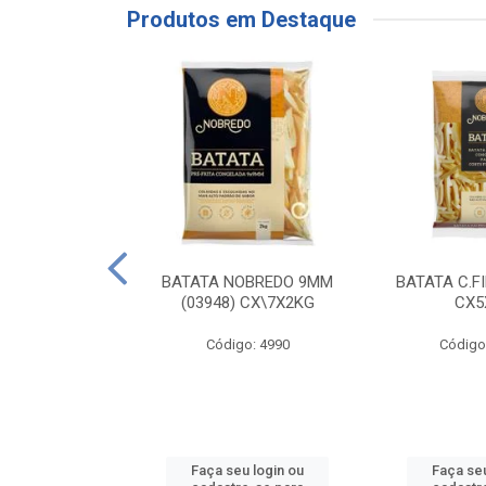
Produtos em Destaque
RE COXA COM
BATATA NOBREDO 9MM
BATATA C.F
NVELOPADA
(03948) CX\7X2KG
CX5
GO LAR
Código: 4990
Código
o: 20117
u login ou
Faça seu login ou
Faça seu