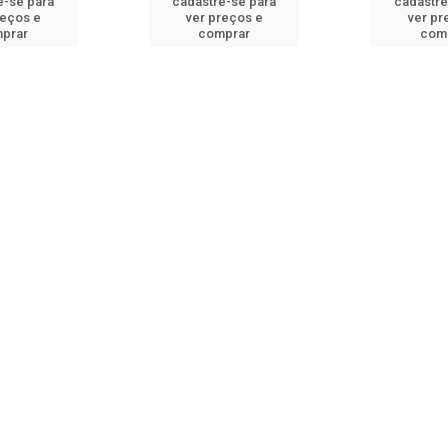
e-se para
cadastre-se para
cadastre
reços e
ver preços e
ver pr
prar
comprar
com