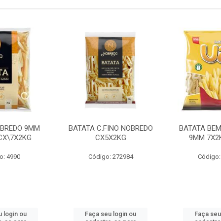
OBREDO 9MM
BATATA C.FINO NOBREDO
BATATA BEM
 CX\7X2KG
CX5X2KG
9MM 7X2K
o: 4990
Código: 272984
Código:
 login ou
Faça seu login ou
Faça seu