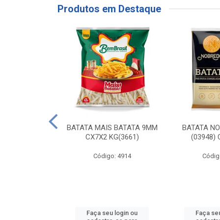
Produtos em Destaque
RE COXA COM
BATATA MAIS BATATA 9MM
BATATA N
NVELOPADA
CX7X2 KG(3661)
(03948)
GO LAR
Código: 4914
Códig
o: 20117
u login ou
Faça seu login ou
Faça seu