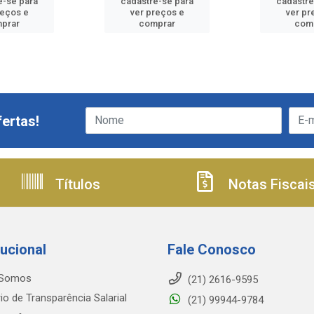
e-se para
cadastre-se para
cadastre
reços e
ver preços e
ver pr
prar
comprar
com
ertas!
Títulos
Notas Fiscai
tucional
Fale Conosco
Somos
(21) 2616-9595
io de Transparência Salarial
(21) 99944-9784