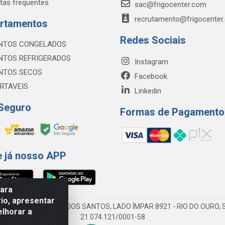
tas frequentes
sac@frigocenter.com
recrutamento@frigocenter
rtamentos
Redes Sociais
NTOS CONGELADOS
NTOS REFRIGERADOS
Instagram
NTOS SECOS
Facebook
RTAVEIS
Linkedin
 Seguro
Formas de Pagamento
e já nosso APP
para
io, apresentar
AV DA ABDIAS JOSÉ DOS SANTOS, LADO ÍMPAR 8921 - RIO DO OURO, S
elhorar a
21.074.121/0001-58