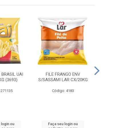
 BRASIL UAI
FILE FRANGO ENV
LINGUIÇA DE 
G (3693)
S/SASSAMI LAR CX/20KG
CX\4
 271135
Código: 4183
Código
 login ou
Faça seu login ou
Faça seu 