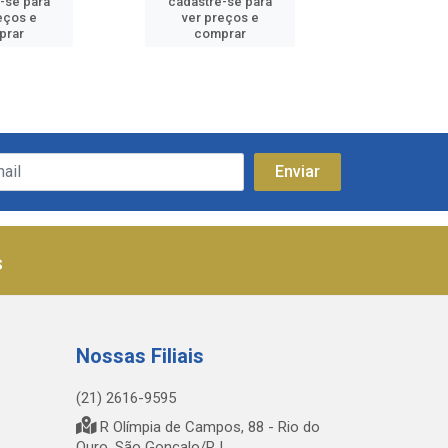
-se para
cadastre-se para
cadastre
eços e
ver preços e
ver pr
prar
comprar
comp
s
Nossas Filiais
(21) 2616-9595
R Olímpia de Campos, 88 - Rio do
Ouro, São Gonçalo/RJ