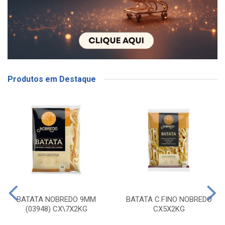
Produtos em Destaque
BATATA NOBREDO 9MM
BATATA C.FINO NOBREDO
(03948) CX\7X2KG
CX5X2KG