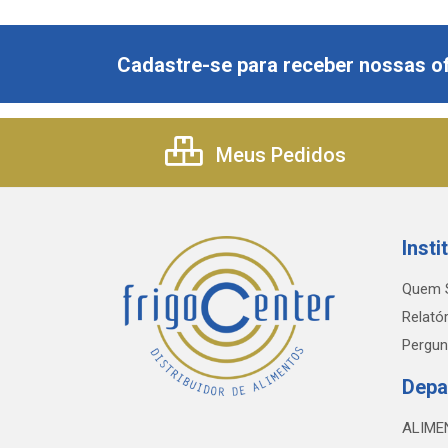
Cadastre-se para receber nossas of
Meus Pedidos
Insti
Quem 
Relatór
Pergun
Depa
ALIME