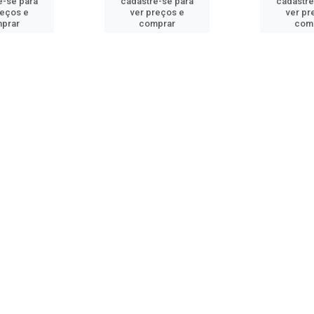
e-se para
cadastre-se para
cadastre
reços e
ver preços e
ver pr
prar
comprar
com