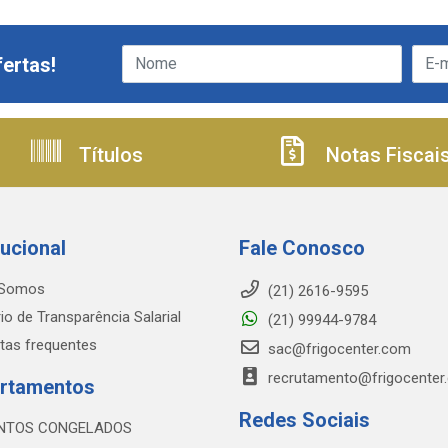
ertas!
Títulos
Notas Fiscai
tucional
Fale Conosco
Somos
(21) 2616-9595
io de Transparência Salarial
(21) 99944-9784
tas frequentes
sac@frigocenter.com
recrutamento@frigocenter
rtamentos
Redes Sociais
NTOS CONGELADOS