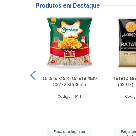
Produtos em Destaque
RE COXA COM
BATATA MAIS BATATA 9MM
BATATA N
NVELOPADA
CX7X2 KG(3661)
(03948)
GO LAR
Código: 4914
Códig
o: 20117
u login ou
Faça seu login ou
Faça seu