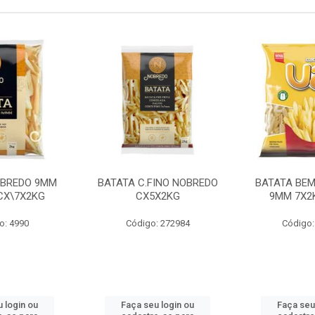
OBREDO 9MM
BATATA C.FINO NOBREDO
BATATA BEM
 CX\7X2KG
CX5X2KG
9MM 7X2K
o: 4990
Código: 272984
Código:
 login ou
Faça seu login ou
Faça seu