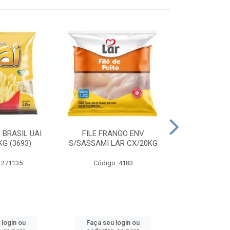
 BRASIL UAI
FILE FRANGO ENV
LINGUIÇA DE 
G (3693)
S/SASSAMI LAR CX/20KG
CX\4
 271135
Código: 4183
Código
 login ou
Faça seu login ou
Faça seu 