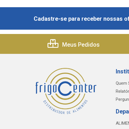
Cadastre-se para receber nossas of
Meus Pedidos
Insti
Quem 
Relatór
Pergun
Depa
ALIME