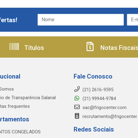
ertas!
Títulos
Notas Fiscai
tucional
Fale Conosco
Somos
(21) 2616-9595
io de Transparência Salarial
(21) 99944-9784
tas frequentes
sac@frigocenter.com
recrutamento@frigocenter
rtamentos
Redes Sociais
NTOS CONGELADOS