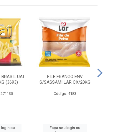
 BRASIL UAI
FILE FRANGO ENV
LINGUIÇA DE 
G (3693)
S/SASSAMI LAR CX/20KG
CX\4
 271135
Código: 4183
Código
 login ou
Faça seu login ou
Faça seu 