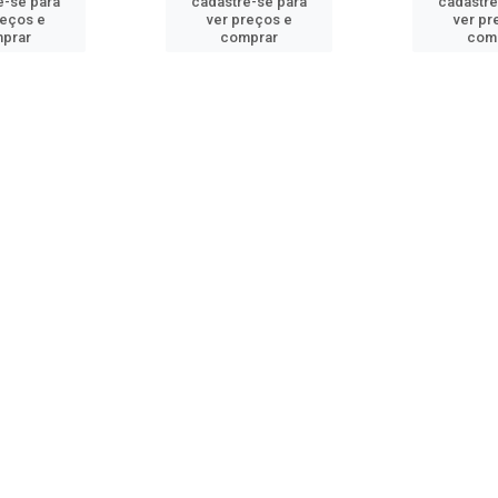
e-se para
cadastre-se para
cadastre
reços e
ver preços e
ver pr
prar
comprar
com