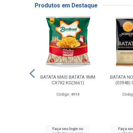
Produtos em Destaque
RE COXA COM
BATATA MAIS BATATA 9MM
BATATA N
NVELOPADA
CX7X2 KG(3661)
(03948)
GO LAR
Código: 4914
Códig
o: 20117
u login ou
Faça seu login ou
Faça seu