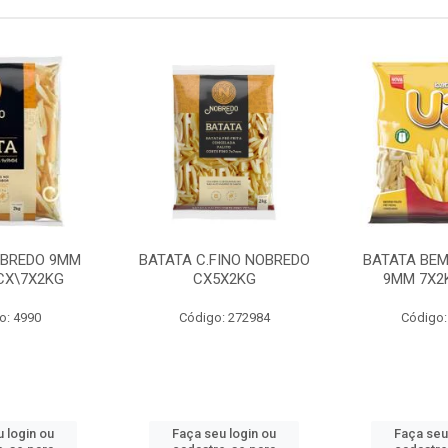
OBREDO 9MM
BATATA C.FINO NOBREDO
BATATA BEM
 CX\7X2KG
CX5X2KG
9MM 7X2K
o: 4990
Código: 272984
Código:
 login ou
Faça seu login ou
Faça seu