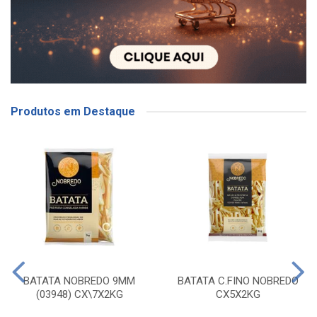
Produtos em Destaque
BATATA NOBREDO 9MM
BATATA C.FINO NOBREDO
(03948) CX\7X2KG
CX5X2KG