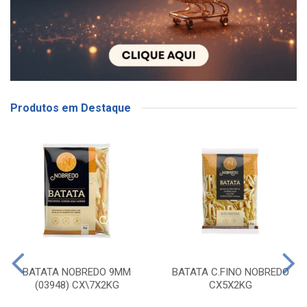
Produtos em Destaque
BATATA NOBREDO 9MM
BATATA C.FINO NOBREDO
(03948) CX\7X2KG
CX5X2KG