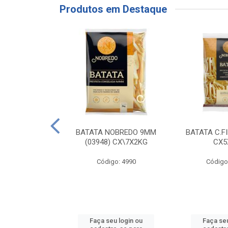
Produtos em Destaque
RE COXA COM
BATATA NOBREDO 9MM
BATATA C.F
NVELOPADA
(03948) CX\7X2KG
CX5
GO LAR
Código: 4990
Código
o: 20117
u login ou
Faça seu login ou
Faça seu