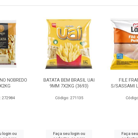
INO NOBREDO
BATATA BEM BRASIL UAI
FILE FR
X2KG
9MM 7X2KG (3693)
S/SASSAMI 
: 272984
Código: 271135
Código
 login ou
Faça seu login ou
Faça seu