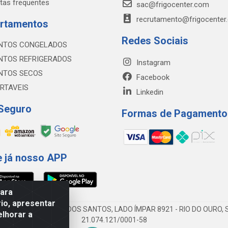
tas frequentes
sac@frigocenter.com
recrutamento@frigocenter
rtamentos
Redes Sociais
NTOS CONGELADOS
NTOS REFRIGERADOS
Instagram
NTOS SECOS
Facebook
RTAVEIS
Linkedin
 Seguro
Formas de Pagamento
e já nosso APP
para
io, apresentar
AV DA ABDIAS JOSÉ DOS SANTOS, LADO ÍMPAR 8921 - RIO DO OURO, S
elhorar a
21.074.121/0001-58