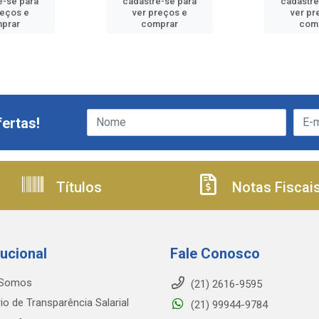
e-se para
cadastre-se para
cadastre
reços e
ver preços e
ver pr
prar
comprar
com
ertas!
Títulos
Notas Fiscai
tucional
Fale Conosco
Somos
(21) 2616-9595
io de Transparência Salarial
(21) 99944-9784