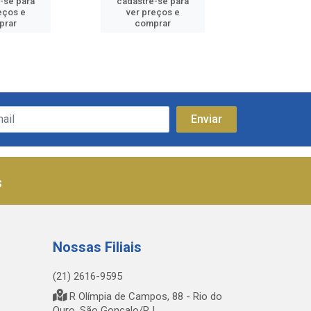
-se para
cadastre-se para
cadastre
eços e
ver preços e
ver pr
prar
comprar
comp
s
Nossas Filiais
(21) 2616-9595
R Olímpia de Campos, 88 - Rio do
Ouro, São Gonçalo/RJ