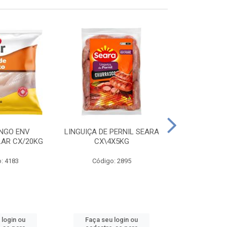
ANGO ENV
LINGUIÇA DE PERNIL SEARA
FILE FGO IND
LAR CX/20KG
CX\4X5KG
LEVO C
: 4183
Código: 2895
Código
 login ou
Faça seu login ou
Faça seu 