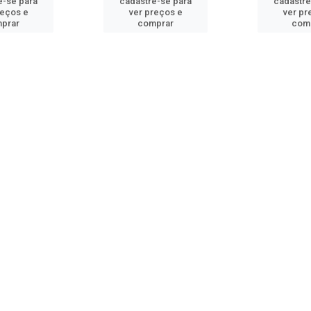
e-se para
cadastre-se para
cadastre
reços e
ver preços e
ver pr
prar
comprar
com