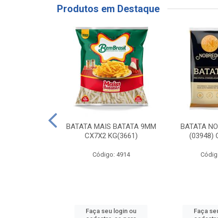
Produtos em Destaque
RE COXA COM
BATATA MAIS BATATA 9MM
BATATA N
NVELOPADA
CX7X2 KG(3661)
(03948)
GO LAR
Código: 4914
Códig
o: 20117
u login ou
Faça seu login ou
Faça seu