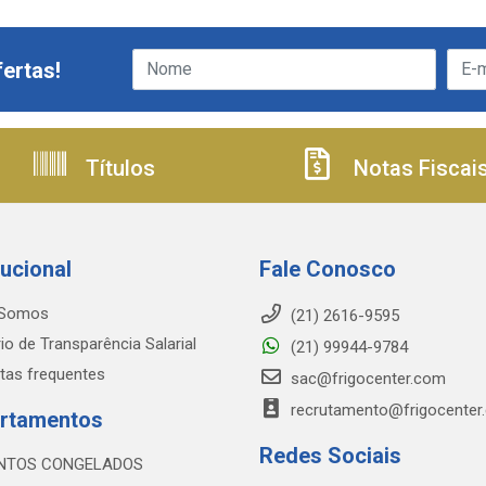
ertas!
Títulos
Notas Fiscai
tucional
Fale Conosco
Somos
(21) 2616-9595
io de Transparência Salarial
(21) 99944-9784
tas frequentes
sac@frigocenter.com
recrutamento@frigocenter
rtamentos
Redes Sociais
NTOS CONGELADOS