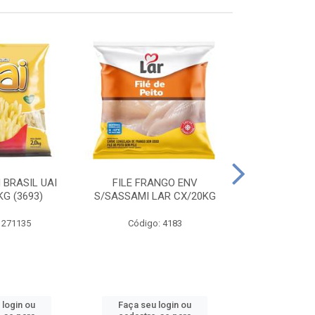
 BRASIL UAI
FILE FRANGO ENV
LINGUIÇA DE 
G (3693)
S/SASSAMI LAR CX/20KG
CX\4
 271135
Código: 4183
Código
 login ou
Faça seu login ou
Faça seu 