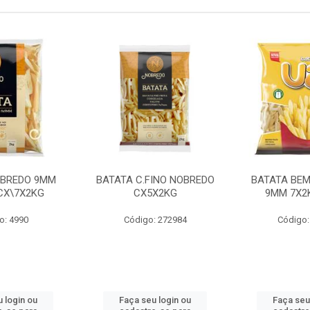
OBREDO 9MM
BATATA C.FINO NOBREDO
BATATA BEM
 CX\7X2KG
CX5X2KG
9MM 7X2K
o: 4990
Código: 272984
Código:
 login ou
Faça seu login ou
Faça seu