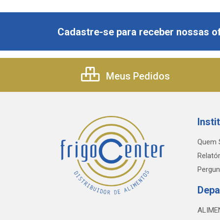
Cadastre-se para receber nossas of
Meus Pedidos
Insti
Quem 
Relatór
Pergun
Depa
ALIME