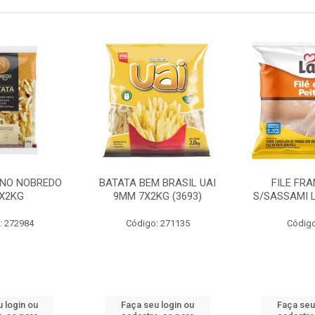
INO NOBREDO
BATATA BEM BRASIL UAI
FILE FR
X2KG
9MM 7X2KG (3693)
S/SASSAMI 
: 272984
Código: 271135
Código
 login ou
Faça seu login ou
Faça seu