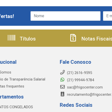
ertas!
Títulos
Notas Fiscai
tucional
Fale Conosco
Somos
(21) 2616-9595
io de Transparência Salarial
(21) 99944-9784
tas frequentes
sac@frigocenter.com
recrutamento@frigocenter
rtamentos
Redes Sociais
NTOS CONGELADOS