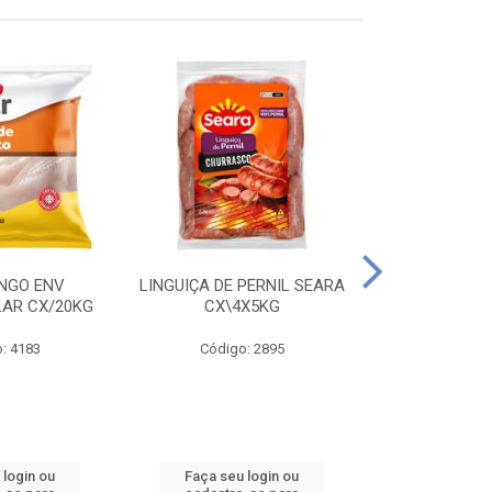
ANGO ENV
LINGUIÇA DE PERNIL SEARA
FILE FGO IND
LAR CX/20KG
CX\4X5KG
LEVO C
: 4183
Código: 2895
Código
 login ou
Faça seu login ou
Faça seu 