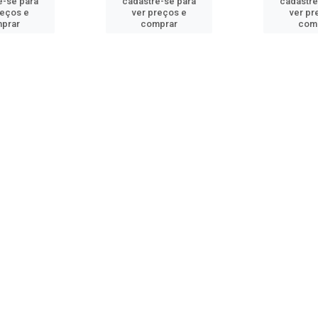
e-se para
cadastre-se para
cadastre
reços e
ver preços e
ver pr
prar
comprar
com