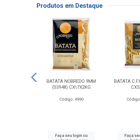
Produtos em Destaque
RE COXA COM
BATATA NOBREDO 9MM
BATATA C.F
NVELOPADA
(03948) CX\7X2KG
CX5
GO LAR
Código: 4990
Código
o: 20117
u login ou
Faça seu login ou
Faça seu