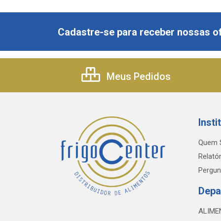
Cadastre-se para receber nossas of
Meus Pedidos
Insti
Quem 
Relatór
Pergun
Depa
ALIME