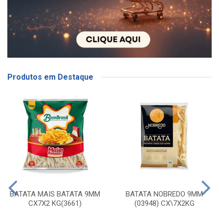
Produtos em Destaque
BATATA MAIS BATATA 9MM
BATATA NOBREDO 9MM
CX7X2 KG(3661)
(03948) CX\7X2KG