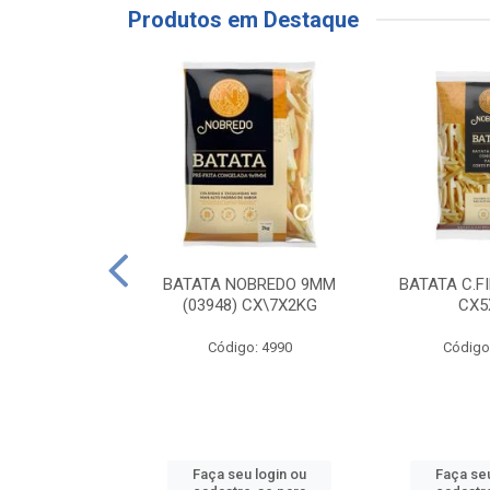
Produtos em Destaque
RE COXA COM
BATATA NOBREDO 9MM
BATATA C.F
NVELOPADA
(03948) CX\7X2KG
CX5
GO LAR
Código: 4990
Código
o: 20117
u login ou
Faça seu login ou
Faça seu