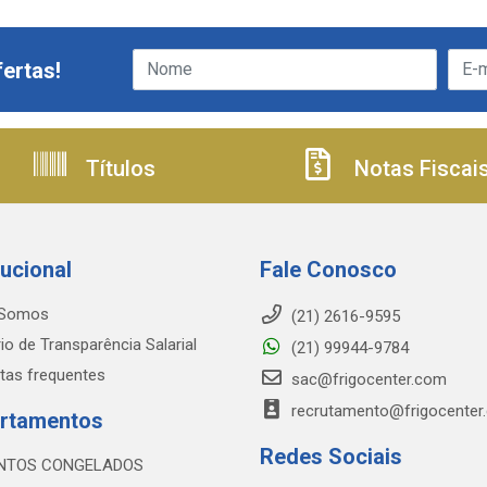
ertas!
Títulos
Notas Fiscai
tucional
Fale Conosco
Somos
(21) 2616-9595
io de Transparência Salarial
(21) 99944-9784
tas frequentes
sac@frigocenter.com
recrutamento@frigocenter
rtamentos
Redes Sociais
NTOS CONGELADOS