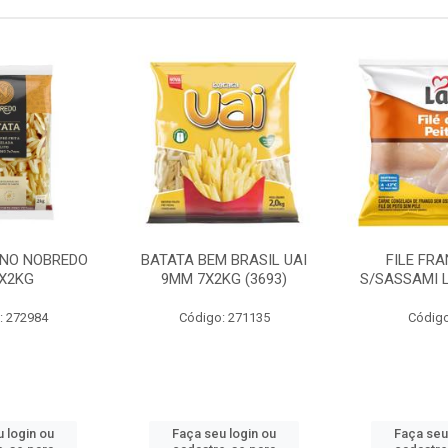
INO NOBREDO
BATATA BEM BRASIL UAI
FILE FR
X2KG
9MM 7X2KG (3693)
S/SASSAMI 
: 272984
Código: 271135
Código
 login ou
Faça seu login ou
Faça seu