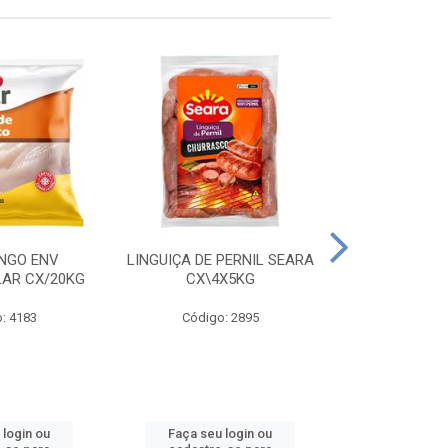
ANGO ENV
LINGUIÇA DE PERNIL SEARA
FILE FGO IND
LAR CX/20KG
CX\4X5KG
LEVO C
: 4183
Código: 2895
Código
 login ou
Faça seu login ou
Faça seu 