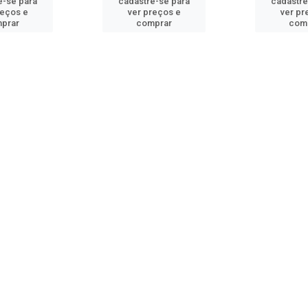
e-se para
cadastre-se para
cadastre
reços e
ver preços e
ver pr
prar
comprar
com