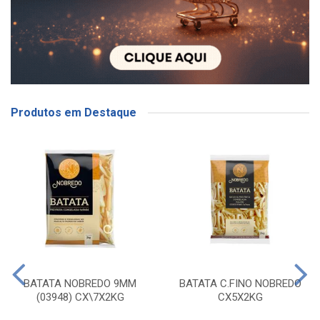
Produtos em Destaque
BATATA NOBREDO 9MM
BATATA C.FINO NOBREDO
(03948) CX\7X2KG
CX5X2KG