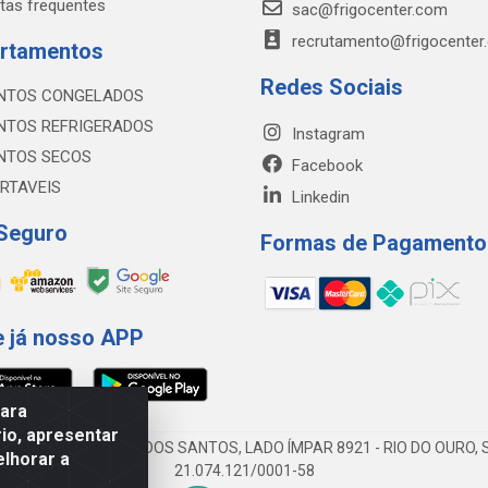
tas frequentes
sac@frigocenter.com
recrutamento@frigocenter
rtamentos
Redes Sociais
NTOS CONGELADOS
NTOS REFRIGERADOS
Instagram
NTOS SECOS
Facebook
RTAVEIS
Linkedin
 Seguro
Formas de Pagamento
e já nosso APP
para
io, apresentar
AV DA ABDIAS JOSÉ DOS SANTOS, LADO ÍMPAR 8921 - RIO DO OURO, S
elhorar a
21.074.121/0001-58