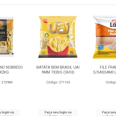
INO NOBREDO
BATATA BEM BRASIL UAI
FILE FR
X2KG
9MM 7X2KG (3693)
S/SASSAMI 
: 272984
Código: 271135
Código
 login ou
Faça seu login ou
Faça seu