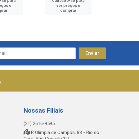
-se para
cadastre-se para
cadastre
eços e
ver preços e
ver pr
prar
comprar
comp
s
Nossas Filiais
(21) 2616-9595
R Olímpia de Campos, 88 - Rio do
Ouro, São Gonçalo/RJ