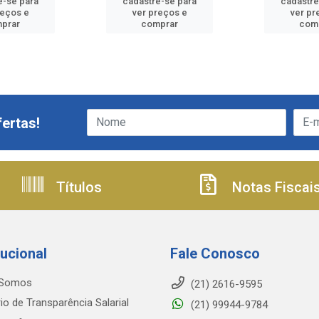
e-se para
cadastre-se para
cadastre
reços e
ver preços e
ver pr
prar
comprar
com
ertas!
Títulos
Notas Fiscai
tucional
Fale Conosco
Somos
(21) 2616-9595
io de Transparência Salarial
(21) 99944-9784