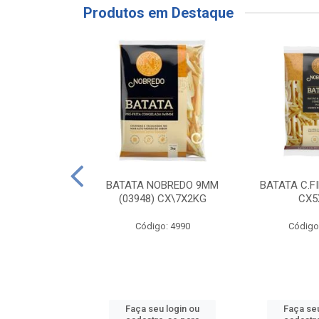
Produtos em Destaque
RE COXA COM
BATATA NOBREDO 9MM
BATATA C.F
NVELOPADA
(03948) CX\7X2KG
CX5
GO LAR
Código: 4990
Código
o: 20117
u login ou
Faça seu login ou
Faça seu