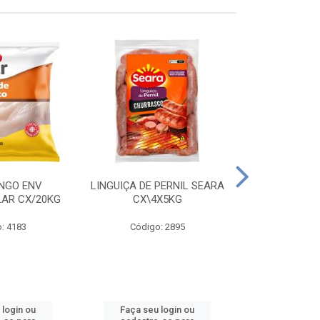
ANGO ENV
LINGUIÇA DE PERNIL SEARA
FILE FGO IND
LAR CX/20KG
CX\4X5KG
LEVO C
: 4183
Código: 2895
Código
 login ou
Faça seu login ou
Faça seu 