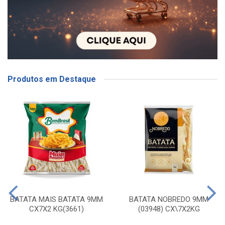
Produtos em Destaque
BATATA MAIS BATATA 9MM
BATATA NOBREDO 9MM
CX7X2 KG(3661)
(03948) CX\7X2KG