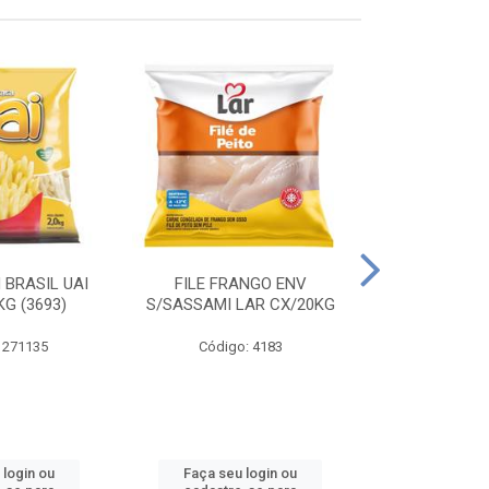
 BRASIL UAI
FILE FRANGO ENV
LINGUIÇA DE 
G (3693)
S/SASSAMI LAR CX/20KG
CX\4
 271135
Código: 4183
Código
 login ou
Faça seu login ou
Faça seu 