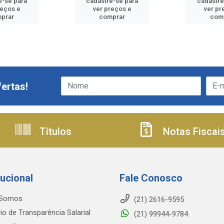
e-se para
cadastre-se para
cadastre
reços e
ver preços e
ver pr
prar
comprar
com
ertas!
Títulos
Notas Fiscai
tucional
Fale Conosco
Somos
(21) 2616-9595
io de Transparência Salarial
(21) 99944-9784