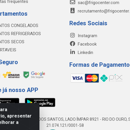
tas frequentes
sac@frigocenter.com
recrutamento@frigocenter
rtamentos
Redes Sociais
NTOS CONGELADOS
NTOS REFRIGERADOS
Instagram
NTOS SECOS
Facebook
RTAVEIS
Linkedin
 Seguro
Formas de Pagamento
e já nosso APP
para
io, apresentar
AV DA ABDIAS JOSÉ DOS SANTOS, LADO ÍMPAR 8921 - RIO DO OURO, S
elhorar a
21.074.121/0001-58