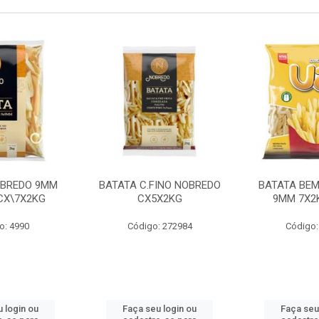
OBREDO 9MM
BATATA C.FINO NOBREDO
BATATA BEM
 CX\7X2KG
CX5X2KG
9MM 7X2K
o: 4990
Código: 272984
Código:
 login ou
Faça seu login ou
Faça seu