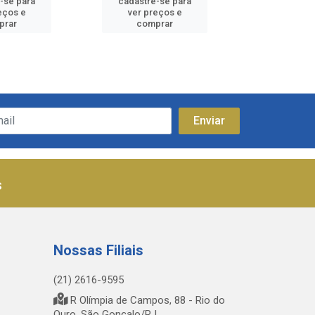
-se para
cadastre-se para
cadastre
eços e
ver preços e
ver pr
prar
comprar
comp
s
Nossas Filiais
(21) 2616-9595
R Olímpia de Campos, 88 - Rio do
Ouro, São Gonçalo/RJ