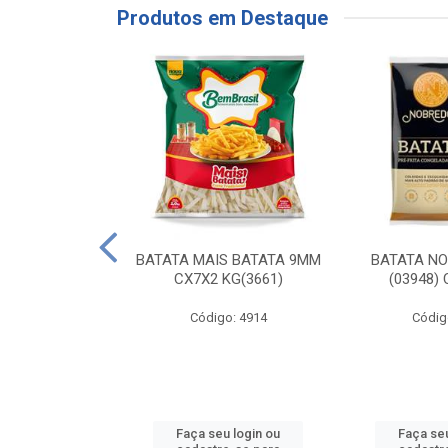
Produtos em Destaque
RE COXA COM
BATATA MAIS BATATA 9MM
BATATA N
NVELOPADA
CX7X2 KG(3661)
(03948)
GO LAR
Código: 4914
Códig
o: 20117
u login ou
Faça seu login ou
Faça seu