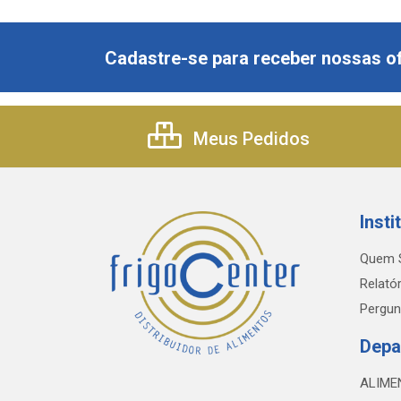
Cadastre-se para receber nossas of
Meus Pedidos
Insti
Quem 
Relatór
Pergun
Depa
ALIME