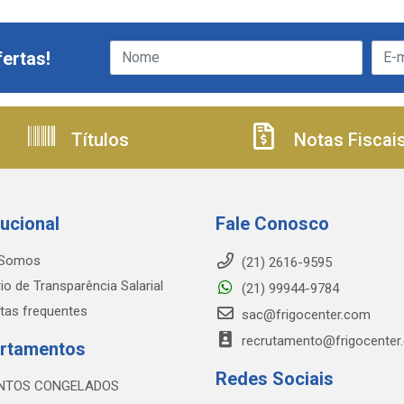
ertas!
Títulos
Notas Fiscai
tucional
Fale Conosco
Somos
(21) 2616-9595
io de Transparência Salarial
(21) 99944-9784
tas frequentes
sac@frigocenter.com
recrutamento@frigocenter
rtamentos
Redes Sociais
NTOS CONGELADOS