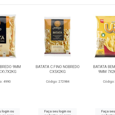
OBREDO 9MM
BATATA C.FINO NOBREDO
BATATA BEM
 CX\7X2KG
CX5X2KG
9MM 7X2K
o: 4990
Código: 272984
Código:
 login ou
Faça seu login ou
Faça seu