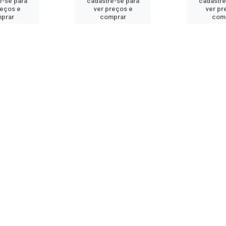
e-se para
cadastre-se para
cadastre
reços e
ver preços e
ver pr
prar
comprar
com