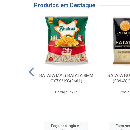
Produtos em Destaque
RE COXA COM
BATATA MAIS BATATA 9MM
BATATA N
NVELOPADA
CX7X2 KG(3661)
(03948)
GO LAR
Código: 4914
Códig
o: 20117
u login ou
Faça seu login ou
Faça seu