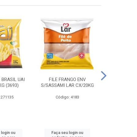
 BRASIL UAI
FILE FRANGO ENV
LINGUIÇA DE 
G (3693)
S/SASSAMI LAR CX/20KG
CX\4
 271135
Código: 4183
Código
 login ou
Faça seu login ou
Faça seu 