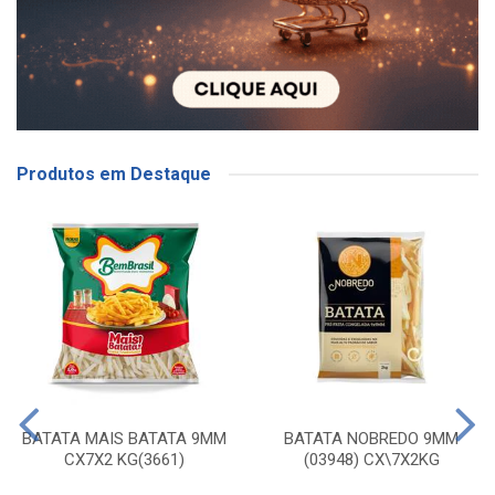
Produtos em Destaque
BATATA MAIS BATATA 9MM
BATATA NOBREDO 9MM
CX7X2 KG(3661)
(03948) CX\7X2KG