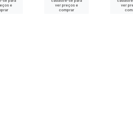
e-se para
cadastre-se para
cadastre
reços e
ver preços e
ver pr
prar
comprar
com