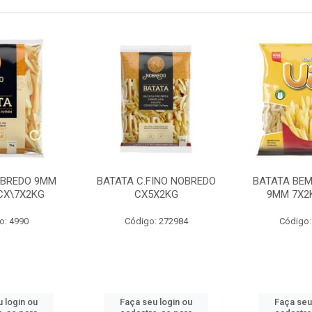
OBREDO 9MM
BATATA C.FINO NOBREDO
BATATA BEM
 CX\7X2KG
CX5X2KG
9MM 7X2K
o: 4990
Código: 272984
Código:
 login ou
Faça seu login ou
Faça seu