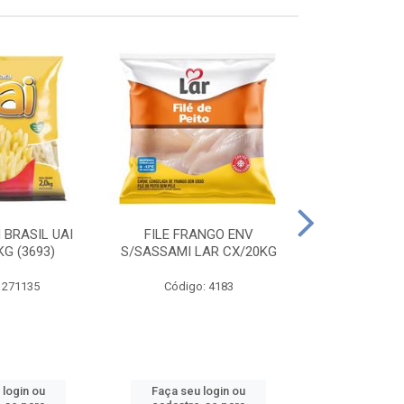
 BRASIL UAI
FILE FRANGO ENV
LINGUIÇA DE 
G (3693)
S/SASSAMI LAR CX/20KG
CX\4
 271135
Código: 4183
Código
 login ou
Faça seu login ou
Faça seu 