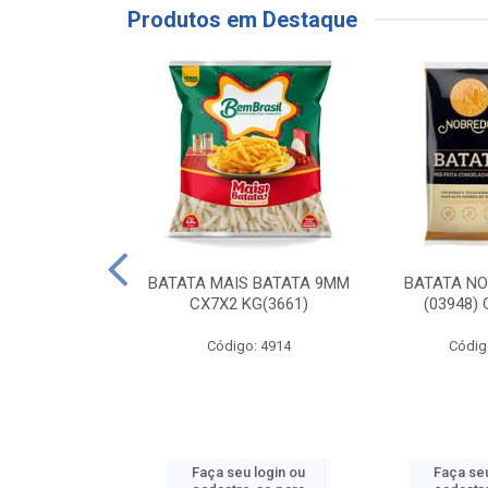
Produtos em Destaque
RE COXA COM
BATATA MAIS BATATA 9MM
BATATA N
NVELOPADA
CX7X2 KG(3661)
(03948)
GO LAR
Código: 4914
Códig
o: 20117
u login ou
Faça seu login ou
Faça seu