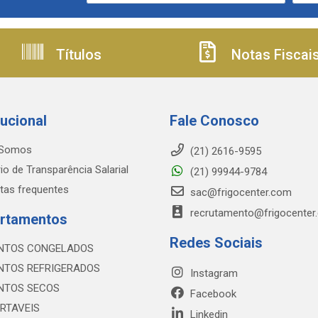
Títulos
Notas Fiscai
tucional
Fale Conosco
Somos
(21) 2616-9595
io de Transparência Salarial
(21) 99944-9784
tas frequentes
sac@frigocenter.com
recrutamento@frigocenter
rtamentos
Redes Sociais
NTOS CONGELADOS
NTOS REFRIGERADOS
Instagram
NTOS SECOS
Facebook
RTAVEIS
Linkedin