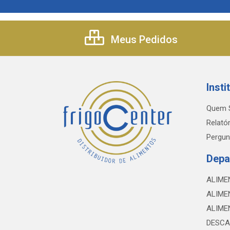
Meus Pedidos
Insti
Quem 
Relatór
Pergun
Depa
ALIME
ALIME
ALIME
DESCA