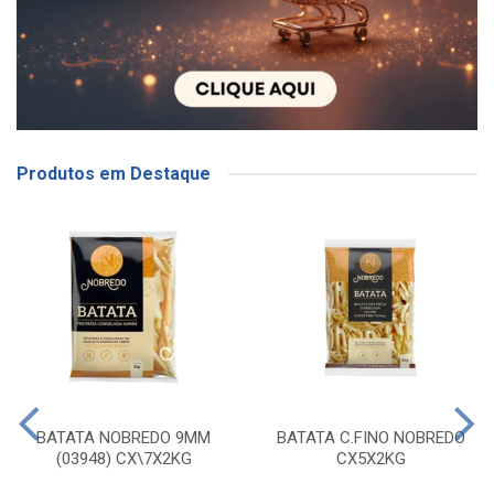
Produtos em Destaque
BATATA NOBREDO 9MM
BATATA C.FINO NOBREDO
(03948) CX\7X2KG
CX5X2KG