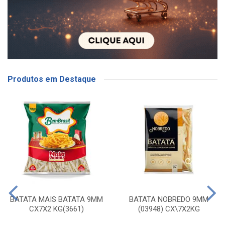
Produtos em Destaque
BATATA MAIS BATATA 9MM
BATATA NOBREDO 9MM
CX7X2 KG(3661)
(03948) CX\7X2KG