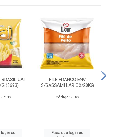
 BRASIL UAI
FILE FRANGO ENV
LINGUIÇA DE 
G (3693)
S/SASSAMI LAR CX/20KG
CX\4
 271135
Código: 4183
Código
 login ou
Faça seu login ou
Faça seu 