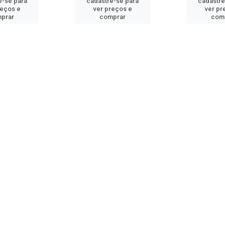
e-se para
cadastre-se para
cadastre
reços e
ver preços e
ver pr
prar
comprar
com