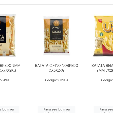
OBREDO 9MM
BATATA C.FINO NOBREDO
BATATA BEM
 CX\7X2KG
CX5X2KG
9MM 7X2K
o: 4990
Código: 272984
Código:
 login ou
Faça seu login ou
Faça seu