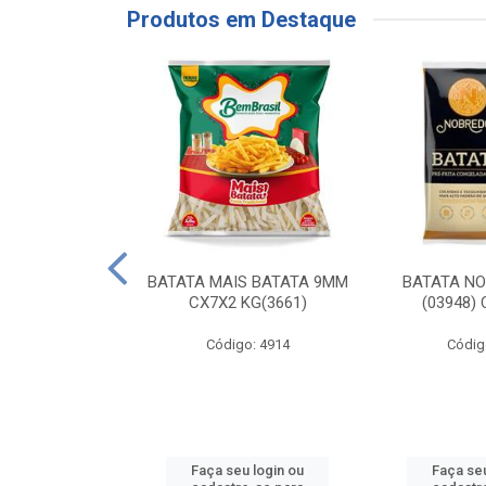
Produtos em Destaque
RE COXA COM
BATATA MAIS BATATA 9MM
BATATA N
NVELOPADA
CX7X2 KG(3661)
(03948)
GO LAR
Código: 4914
Códig
o: 20117
u login ou
Faça seu login ou
Faça seu