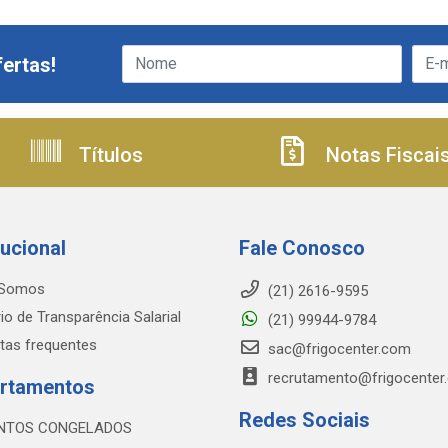
ertas!
Títulos
Notas Fiscai
tucional
Fale Conosco
Somos
(21) 2616-9595
io de Transparência Salarial
(21) 99944-9784
tas frequentes
sac@frigocenter.com
recrutamento@frigocenter
rtamentos
Redes Sociais
NTOS CONGELADOS