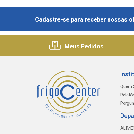
Cadastre-se para receber nossas of
Meus Pedidos
Insti
Quem 
Relatór
Pergun
Depa
ALIME