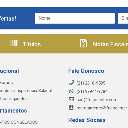
ertas!
Títulos
Notas Fiscai
tucional
Fale Conosco
Somos
(21) 2616-9595
io de Transparência Salarial
(21) 99944-9784
tas frequentes
sac@frigocenter.com
recrutamento@frigocenter
rtamentos
Redes Sociais
NTOS CONGELADOS