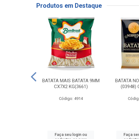
Produtos em Destaque
RE COXA COM
BATATA MAIS BATATA 9MM
BATATA N
NVELOPADA
CX7X2 KG(3661)
(03948)
GO LAR
Código: 4914
Códig
o: 20117
u login ou
Faça seu login ou
Faça seu