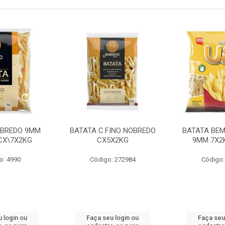
OBREDO 9MM
BATATA C.FINO NOBREDO
BATATA BEM
 CX\7X2KG
CX5X2KG
9MM 7X2K
o: 4990
Código: 272984
Código:
 login ou
Faça seu login ou
Faça seu