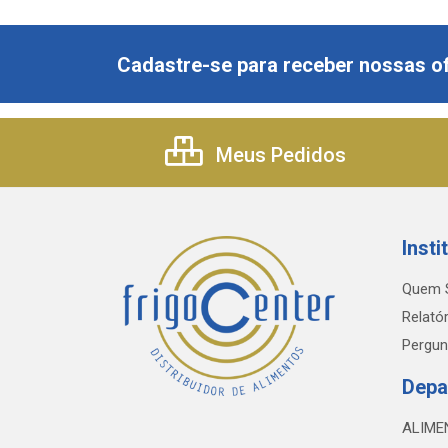
Cadastre-se para receber nossas of
Meus Pedidos
Insti
Quem 
Relatór
Pergun
Depa
ALIME