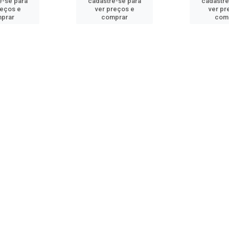
e-se para
cadastre-se para
cadastre
reços e
ver preços e
ver pr
prar
comprar
com