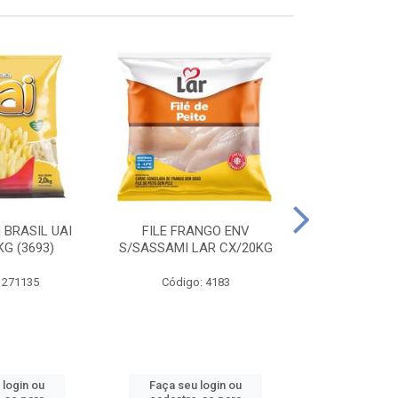
 BRASIL UAI
FILE FRANGO ENV
LINGUIÇA DE 
G (3693)
S/SASSAMI LAR CX/20KG
CX\4
 271135
Código: 4183
Código
 login ou
Faça seu login ou
Faça seu 