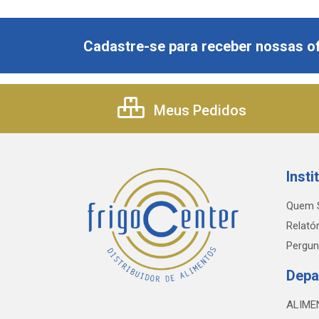
Cadastre-se para receber nossas of
Meus Pedidos
Insti
Quem 
Relatór
Pergun
Depa
ALIME