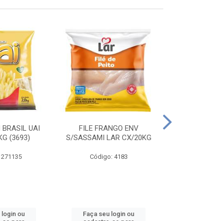
 BRASIL UAI
FILE FRANGO ENV
LINGUIÇA DE 
G (3693)
S/SASSAMI LAR CX/20KG
CX\4
 271135
Código: 4183
Código
 login ou
Faça seu login ou
Faça seu 