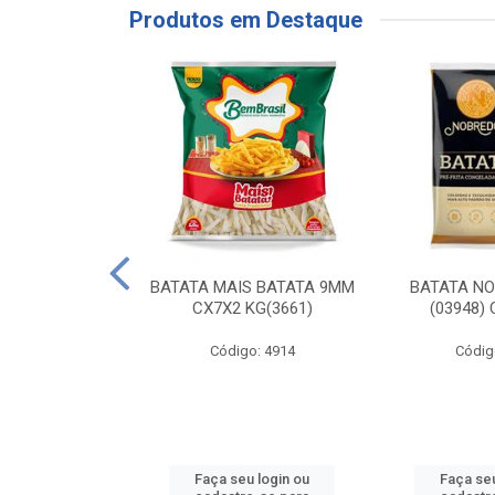
Produtos em Destaque
RE COXA COM
BATATA MAIS BATATA 9MM
BATATA N
NVELOPADA
CX7X2 KG(3661)
(03948)
GO LAR
Código: 4914
Códig
o: 20117
u login ou
Faça seu login ou
Faça seu