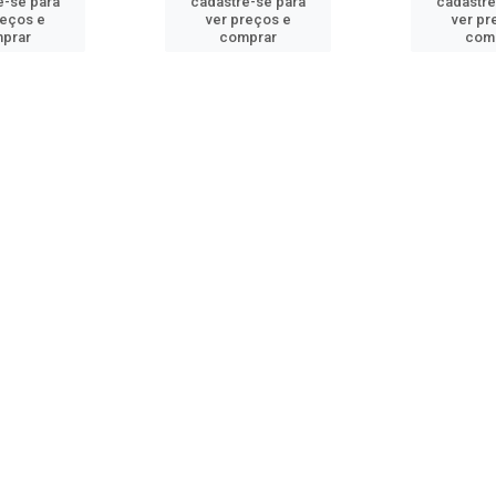
e-se para
cadastre-se para
cadastre
reços e
ver preços e
ver pr
prar
comprar
com