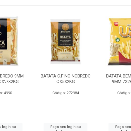
OBREDO 9MM
BATATA C.FINO NOBREDO
BATATA BEM
 CX\7X2KG
CX5X2KG
9MM 7X2K
o: 4990
Código: 272984
Código:
 login ou
Faça seu login ou
Faça seu