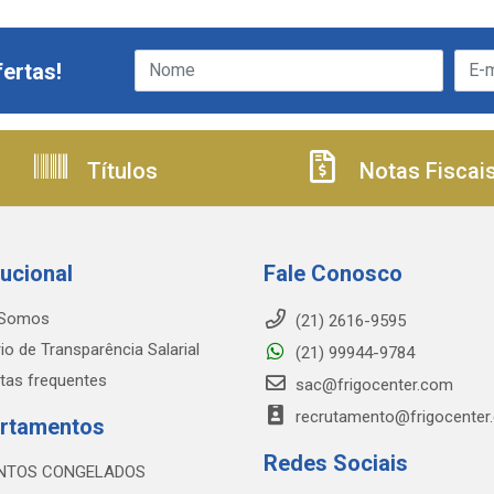
ertas!
Títulos
Notas Fiscai
tucional
Fale Conosco
Somos
(21) 2616-9595
io de Transparência Salarial
(21) 99944-9784
tas frequentes
sac@frigocenter.com
recrutamento@frigocenter
rtamentos
Redes Sociais
NTOS CONGELADOS