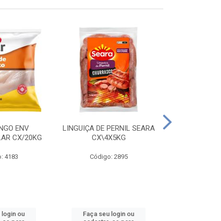
ANGO ENV
LINGUIÇA DE PERNIL SEARA
FILE FGO IND
LAR CX/20KG
CX\4X5KG
LEVO C
: 4183
Código: 2895
Código
 login ou
Faça seu login ou
Faça seu 