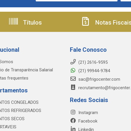
Títulos
Notas Fiscai
tucional
Fale Conosco
Somos
(21) 2616-9595
io de Transparência Salarial
(21) 99944-9784
tas frequentes
sac@frigocenter.com
recrutamento@frigocenter
rtamentos
Redes Sociais
NTOS CONGELADOS
NTOS REFRIGERADOS
Instagram
NTOS SECOS
Facebook
RTAVEIS
Linkedin