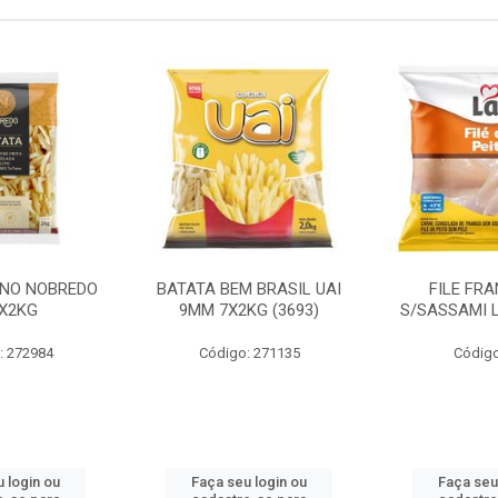
INO NOBREDO
BATATA BEM BRASIL UAI
FILE FR
X2KG
9MM 7X2KG (3693)
S/SASSAMI 
: 272984
Código: 271135
Código
 login ou
Faça seu login ou
Faça seu