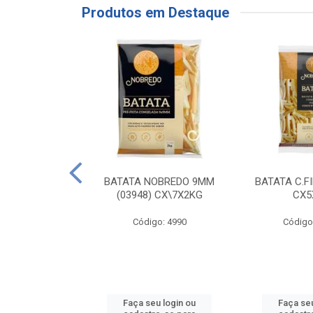
Produtos em Destaque
RE COXA COM
BATATA NOBREDO 9MM
BATATA C.F
NVELOPADA
(03948) CX\7X2KG
CX5
GO LAR
Código: 4990
Código
o: 20117
u login ou
Faça seu login ou
Faça seu