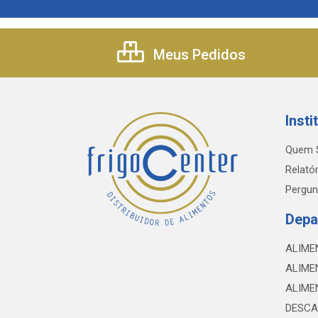
Meus Pedidos
Insti
Quem 
Relatór
Pergun
Depa
ALIME
ALIME
ALIME
DESCA