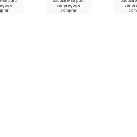
e-se para
cadastre-se para
cadastre
reços e
ver preços e
ver pr
prar
comprar
com