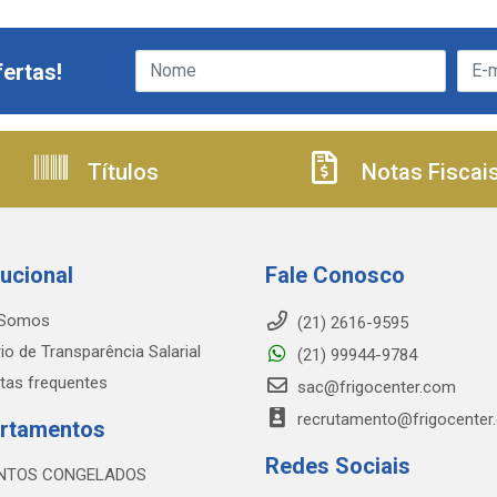
ertas!
Títulos
Notas Fiscai
tucional
Fale Conosco
Somos
(21) 2616-9595
io de Transparência Salarial
(21) 99944-9784
tas frequentes
sac@frigocenter.com
recrutamento@frigocenter
rtamentos
Redes Sociais
NTOS CONGELADOS