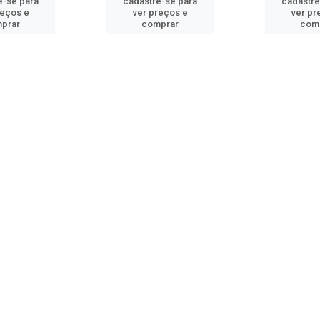
e-se para
cadastre-se para
cadastre
reços e
ver preços e
ver pr
prar
comprar
com