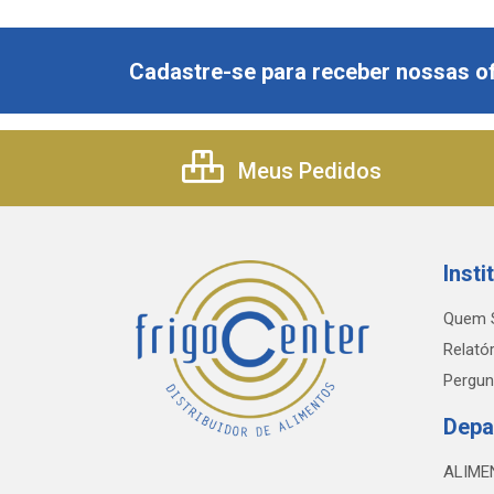
Cadastre-se para receber nossas of
Meus Pedidos
Insti
Quem 
Relatór
Pergun
Depa
ALIME