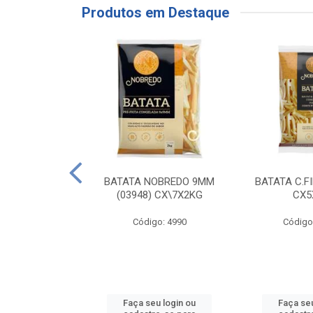
Produtos em Destaque
RE COXA COM
BATATA NOBREDO 9MM
BATATA C.F
NVELOPADA
(03948) CX\7X2KG
CX5
GO LAR
Código: 4990
Código
o: 20117
u login ou
Faça seu login ou
Faça seu