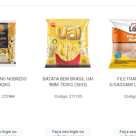
INO NOBREDO
BATATA BEM BRASIL UAI
FILE FR
X2KG
9MM 7X2KG (3693)
S/SASSAMI 
: 272984
Código: 271135
Código
 login ou
Faça seu login ou
Faça seu