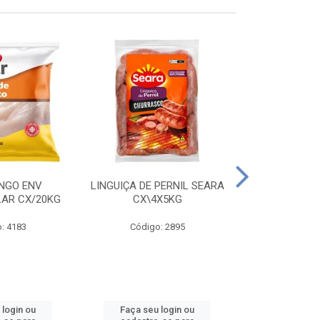
ANGO ENV
LINGUIÇA DE PERNIL SEARA
FILE FGO IND
LAR CX/20KG
CX\4X5KG
LEVO C
: 4183
Código: 2895
Código
 login ou
Faça seu login ou
Faça seu 