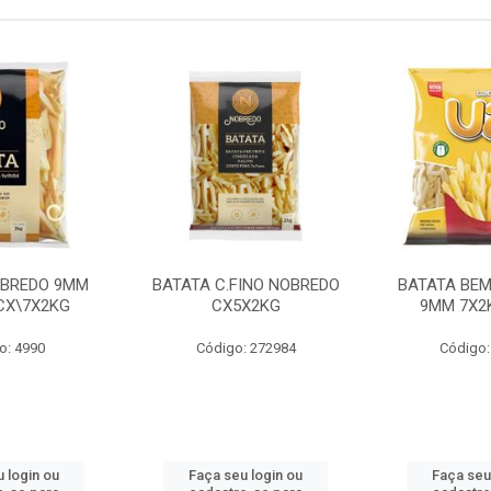
OBREDO 9MM
BATATA C.FINO NOBREDO
BATATA BEM
 CX\7X2KG
CX5X2KG
9MM 7X2K
o: 4990
Código: 272984
Código:
 login ou
Faça seu login ou
Faça seu