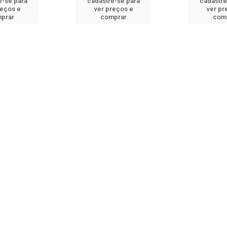
e-se para
cadastre-se para
cadastre
reços e
ver preços e
ver pr
prar
comprar
com