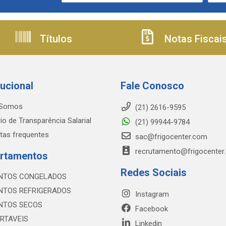
Títulos
Notas Fiscai
tucional
Fale Conosco
Somos
(21) 2616-9595
io de Transparência Salarial
(21) 99944-9784
tas frequentes
sac@frigocenter.com
recrutamento@frigocenter
rtamentos
Redes Sociais
NTOS CONGELADOS
NTOS REFRIGERADOS
Instagram
NTOS SECOS
Facebook
RTAVEIS
Linkedin