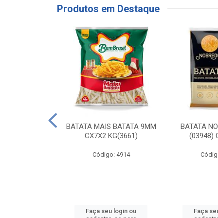
Produtos em Destaque
RE COXA COM
BATATA MAIS BATATA 9MM
BATATA N
NVELOPADA
CX7X2 KG(3661)
(03948)
GO LAR
Código: 4914
Códig
o: 20117
u login ou
Faça seu login ou
Faça seu