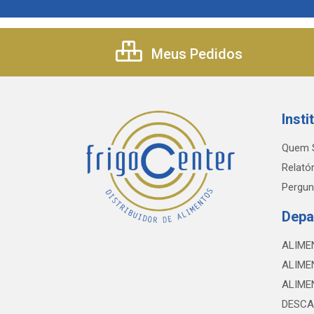
Meus Pedidos
Insti
Quem 
Relatór
Pergun
Depa
ALIME
ALIME
ALIME
DESCA