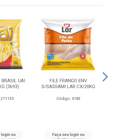
 BRASIL UAI
FILE FRANGO ENV
LINGUIÇA DE 
G (3693)
S/SASSAMI LAR CX/20KG
CX\4
 271135
Código: 4183
Código
 login ou
Faça seu login ou
Faça seu 