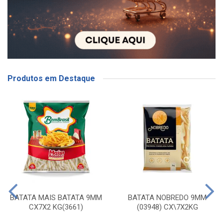
Produtos em Destaque
BATATA MAIS BATATA 9MM
BATATA NOBREDO 9MM
CX7X2 KG(3661)
(03948) CX\7X2KG