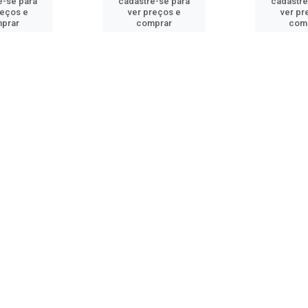
e-se para
cadastre-se para
cadastre
reços e
ver preços e
ver pr
prar
comprar
com