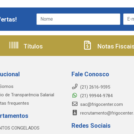
ertas!
Títulos
Notas Fiscai
tucional
Fale Conosco
Somos
(21) 2616-9595
io de Transparência Salarial
(21) 99944-9784
tas frequentes
sac@frigocenter.com
recrutamento@frigocenter
rtamentos
Redes Sociais
NTOS CONGELADOS