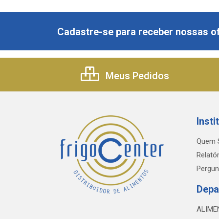
Cadastre-se para receber nossas of
Meus Pedidos
Insti
Quem 
Relatór
Pergun
Depa
ALIME