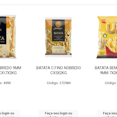
OBREDO 9MM
BATATA C.FINO NOBREDO
BATATA BEM
 CX\7X2KG
CX5X2KG
9MM 7X2K
o: 4990
Código: 272984
Código:
 login ou
Faça seu login ou
Faça seu