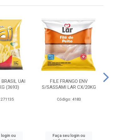
 BRASIL UAI
FILE FRANGO ENV
LINGUIÇA DE 
G (3693)
S/SASSAMI LAR CX/20KG
CX\4
 271135
Código: 4183
Código
 login ou
Faça seu login ou
Faça seu 