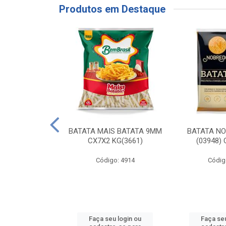
Produtos em Destaque
RE COXA COM
BATATA MAIS BATATA 9MM
BATATA N
NVELOPADA
CX7X2 KG(3661)
(03948)
GO LAR
Código: 4914
Códig
o: 20117
u login ou
Faça seu login ou
Faça seu