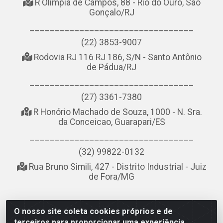
R Olímpia de Campos, 88 - Rio do Ouro, São
Gonçalo/RJ
_________________________________
(22) 3853-9007
Rodovia RJ 116 RJ 186, S/N - Santo Antônio
de Pádua/RJ
_________________________________
(27) 3361-7380
R Honório Machado de Souza, 1000 - N. Sra.
da Conceicao, Guarapari/ES
_________________________________
(32) 99822-0132
Rua Bruno Simili, 427 - Distrito Industrial - Juiz
de Fora/MG
O nosso site coleta cookies próprios e de
NOBREDO COMÉRCIO E LOGÍSTICA LTDA - AV DA
terceiros para proporcionar uma experiência