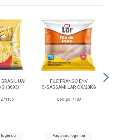
 BRASIL UAI
FILE FRANGO ENV
LINGUIÇA DE 
G (3693)
S/SASSAMI LAR CX/20KG
CX\4
 271135
Código: 4183
Código
 login ou
Faça seu login ou
Faça seu 