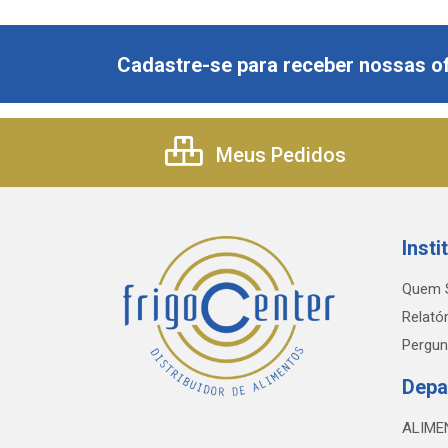
Cadastre-se para receber nossas of
Meus Pedidos
Insti
Quem 
Relatór
Pergun
Depa
ALIME