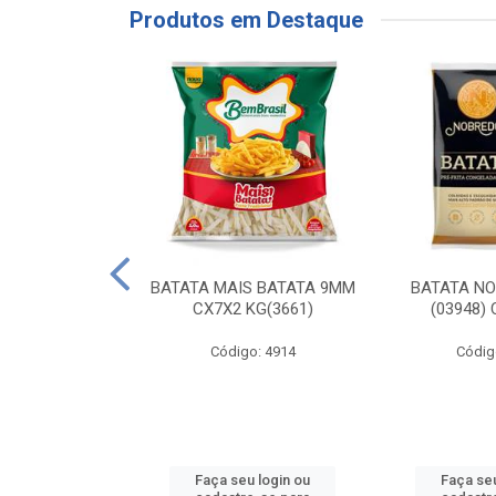
Produtos em Destaque
RE COXA COM
BATATA MAIS BATATA 9MM
BATATA N
NVELOPADA
CX7X2 KG(3661)
(03948)
GO LAR
Código: 4914
Códig
o: 20117
u login ou
Faça seu login ou
Faça seu