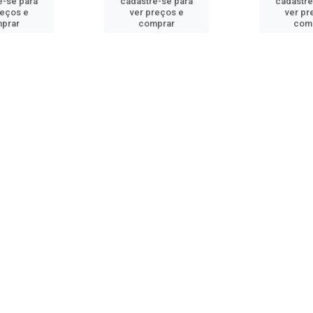
e-se para
cadastre-se para
cadastre
reços e
ver preços e
ver pr
prar
comprar
com