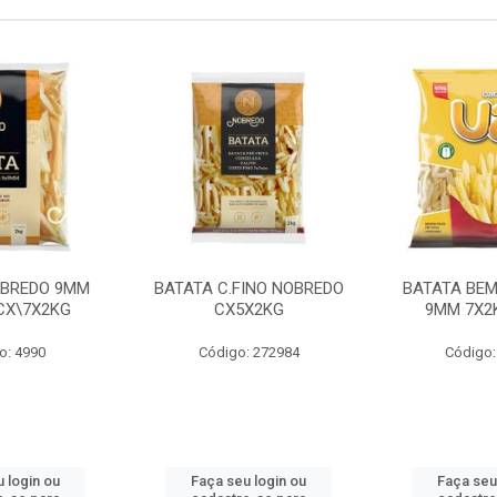
OBREDO 9MM
BATATA C.FINO NOBREDO
BATATA BEM
 CX\7X2KG
CX5X2KG
9MM 7X2K
o: 4990
Código: 272984
Código:
 login ou
Faça seu login ou
Faça seu