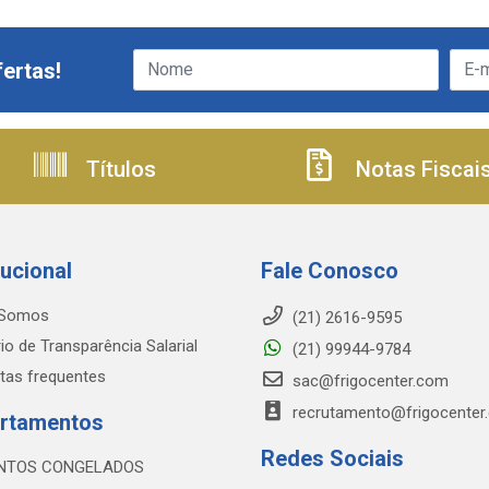
ertas!
Títulos
Notas Fiscai
tucional
Fale Conosco
Somos
(21) 2616-9595
io de Transparência Salarial
(21) 99944-9784
tas frequentes
sac@frigocenter.com
recrutamento@frigocenter
rtamentos
Redes Sociais
NTOS CONGELADOS