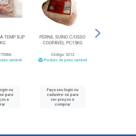
A TEMP BJP
PERNIL SUINO C/OSSO
CARRE SUINO C
1KG
COOPAVEL PC15KG
COOPAVEL C
273066
Código: 3212
Código: 31
eso variável
Produto de peso variável
Produto de peso
login ou
Faça seu login ou
Faça seu log
se para
cadastre-se para
cadastre-se 
ços e
ver preços e
ver preços
rar
comprar
comprar