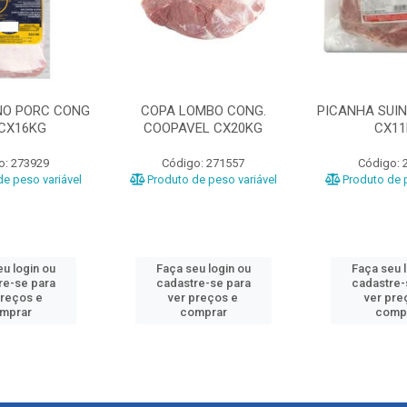
NO PORC CONG
COPA LOMBO CONG.
PICANHA SUIN
 CX16KG
COOPAVEL CX20KG
CX1
o: 273929
Código: 271557
Código: 
e peso variável
Produto de peso variável
Produto de p
u login ou
Faça seu login ou
Faça seu 
re-se para
cadastre-se para
cadastre-
preços e
ver preços e
ver pre
mprar
comprar
comp