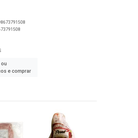
898673791508
8673791508
S
 ou
ços e comprar