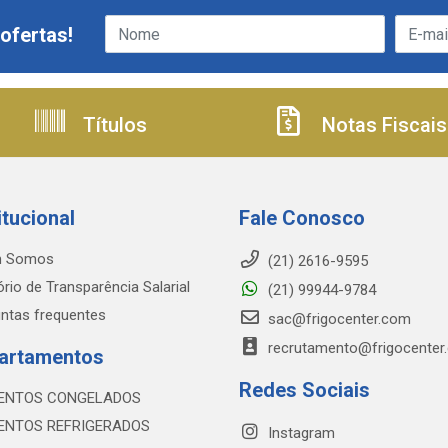
ofertas!
Títulos
Notas Fiscais
itucional
Fale Conosco
 Somos
(21) 2616-9595
ório de Transparência Salarial
(21) 99944-9784
ntas frequentes
sac@frigocenter.com
recrutamento@frigocenter
artamentos
Redes Sociais
ENTOS CONGELADOS
ENTOS REFRIGERADOS
Instagram