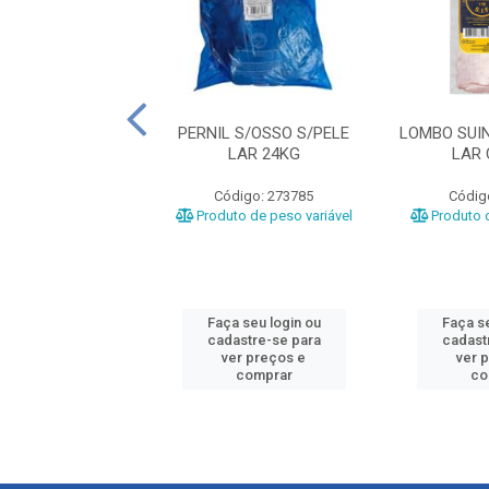
UINO CONGELADO
PERNIL S/OSSO S/PELE
LOMBO SUI
AVEL CX16KG
LAR 24KG
LAR
ódigo: 3190
Código: 273785
Códig
o de peso variável
Produto de peso variável
Produto d
 seu login ou
Faça seu login ou
Faça se
astre-se para
cadastre-se para
cadast
er preços e
ver preços e
ver 
comprar
comprar
co