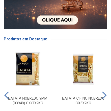
Produtos em Destaque
BATATA NOBREDO 9MM
BATATA C.FINO NOBREDO
(03948) CX\7X2KG
CX5X2KG