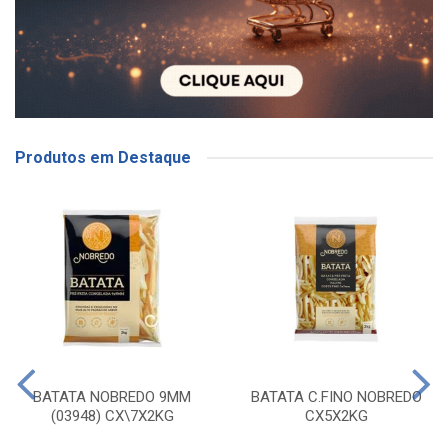
Produtos em Destaque
BATATA NOBREDO 9MM
BATATA C.FINO NOBREDO
(03948) CX\7X2KG
CX5X2KG