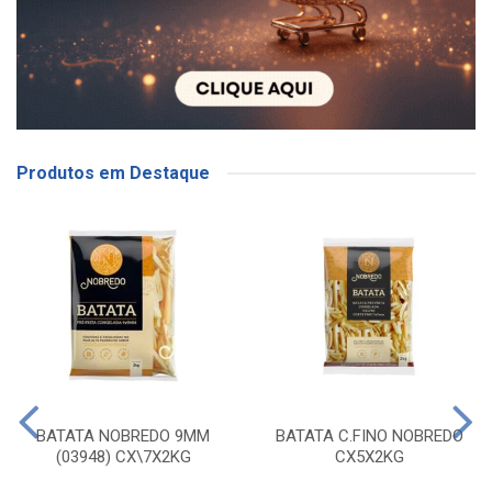
Produtos em Destaque
BATATA NOBREDO 9MM
BATATA C.FINO NOBREDO
(03948) CX\7X2KG
CX5X2KG