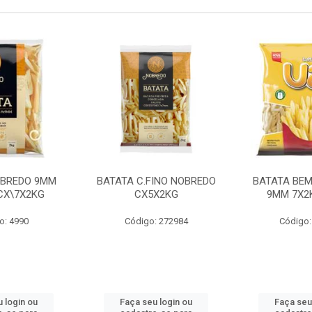
OBREDO 9MM
BATATA C.FINO NOBREDO
BATATA BEM
 CX\7X2KG
CX5X2KG
9MM 7X2K
o: 4990
Código: 272984
Código:
 login ou
Faça seu login ou
Faça seu