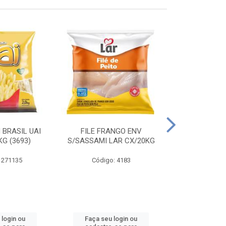
 BRASIL UAI
FILE FRANGO ENV
LINGUIÇA DE 
G (3693)
S/SASSAMI LAR CX/20KG
CX\4
 271135
Código: 4183
Código
 login ou
Faça seu login ou
Faça seu 