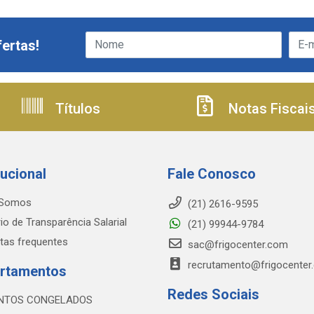
ertas!
Títulos
Notas Fiscai
tucional
Fale Conosco
Somos
(21) 2616-9595
io de Transparência Salarial
(21) 99944-9784
tas frequentes
sac@frigocenter.com
recrutamento@frigocenter
rtamentos
Redes Sociais
NTOS CONGELADOS