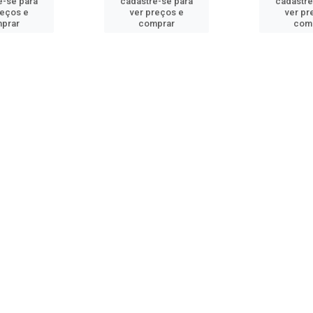
e-se para
cadastre-se para
cadastre
reços e
ver preços e
ver pr
prar
comprar
com