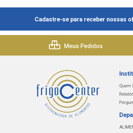
Cadastre-se para receber nossas of
Meus Pedidos
Insti
Quem 
Relatór
Pergun
Depa
ALIME