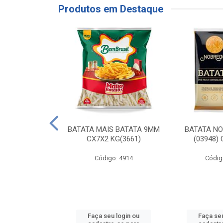
Produtos em Destaque
RE COXA COM
BATATA MAIS BATATA 9MM
BATATA N
NVELOPADA
CX7X2 KG(3661)
(03948)
GO LAR
Código: 4914
Códig
o: 20117
u login ou
Faça seu login ou
Faça seu