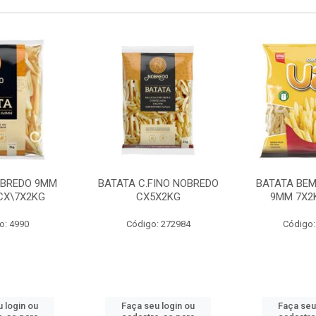
OBREDO 9MM
BATATA C.FINO NOBREDO
BATATA BEM
 CX\7X2KG
CX5X2KG
9MM 7X2K
o: 4990
Código: 272984
Código:
 login ou
Faça seu login ou
Faça seu