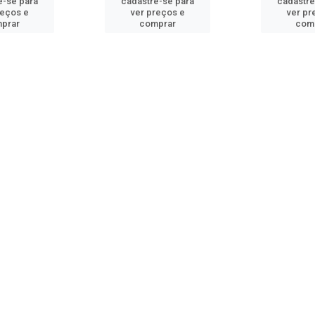
e-se para
cadastre-se para
cadastre
reços e
ver preços e
ver pr
prar
comprar
com