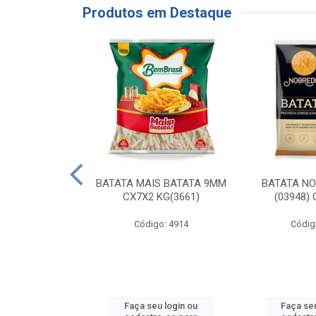
Produtos em Destaque
RE COXA COM
BATATA MAIS BATATA 9MM
BATATA N
NVELOPADA
CX7X2 KG(3661)
(03948)
GO LAR
Código: 4914
Códig
o: 20117
u login ou
Faça seu login ou
Faça seu