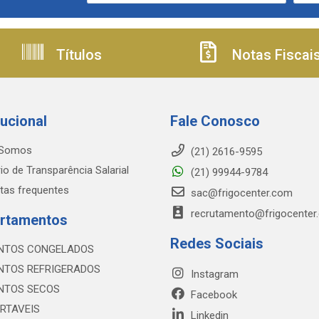
Títulos
Notas Fiscai
tucional
Fale Conosco
Somos
(21) 2616-9595
io de Transparência Salarial
(21) 99944-9784
tas frequentes
sac@frigocenter.com
recrutamento@frigocenter
rtamentos
Redes Sociais
NTOS CONGELADOS
NTOS REFRIGERADOS
Instagram
NTOS SECOS
Facebook
RTAVEIS
Linkedin