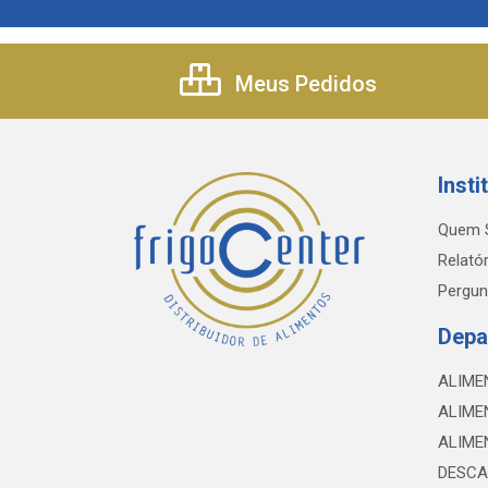
Meus Pedidos
Insti
Quem 
Relatór
Pergun
Depa
ALIME
ALIME
ALIME
DESCA