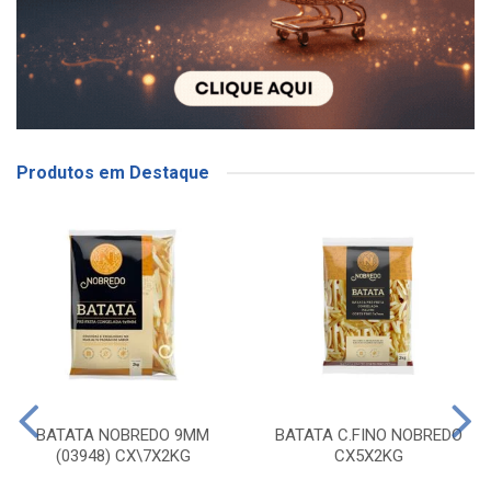
Produtos em Destaque
BATATA NOBREDO 9MM
BATATA C.FINO NOBREDO
(03948) CX\7X2KG
CX5X2KG