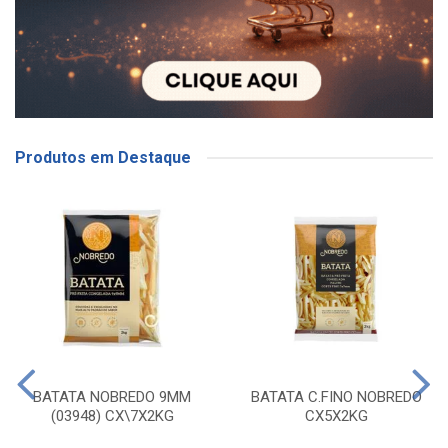
Produtos em Destaque
BATATA NOBREDO 9MM
BATATA C.FINO NOBREDO
(03948) CX\7X2KG
CX5X2KG